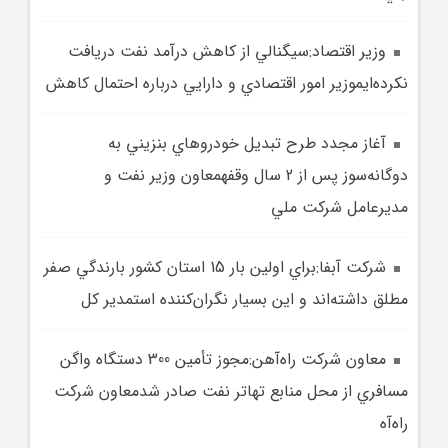
وزير اقتصاد:سيگنالي از کاهش درآمد نفت دريافت
نکرده‌ايموزير امور اقتصادي و دارايي درباره احتمال کاهش
آغاز مجدد طرح تبديل خودروهاي بنزيني به
دوگانه‌سوز پس از 2 سال وقفهمعاون وزير نفت و
مديرعامل شرکت ملي
شرکت آبفا:براي اولين بار 15 استان کشور بارندگي صفر
مطلق داشته‌اند و اين بسيار نگران‌کننده استمدير کل
معاون شرکت راه‌آهن:مجوز تأمين 300 دستگاه واگن
مسافري از محل منابع تهاتر نفت صادر شدمعاون شرکت
راه‌آه