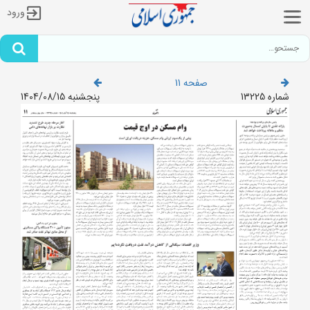
ورود
صفحه 11
شماره 13225
پنجشنبه 1404/08/15