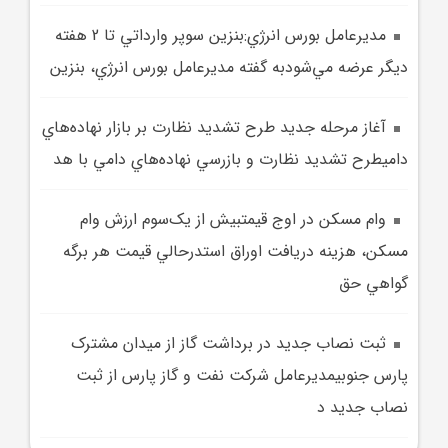
مديرعامل بورس انرژي:بنزين سوپر وارداتي تا 2 هفته
ديگر عرضه مي‌شودبه گفته مديرعامل بورس انرژي، بنزين
آغاز مرحله جديد طرح تشديد نظارت بر بازار نهاده‌هاي
داميطرح تشديد نظارت و بازرسي نهاده‌هاي دامي با هد
وام مسکن در اوج قيمتبيش از يک‌سوم ارزش وام
مسکن، هزينه دريافت اوراق استدرحالي قيمت هر برگه
گواهي حق
ثبت نصاب جديد در برداشت گاز از ميدان مشترک
پارس جنوبيمديرعامل شرکت نفت و گاز پارس از ثبت
نصاب جديد د