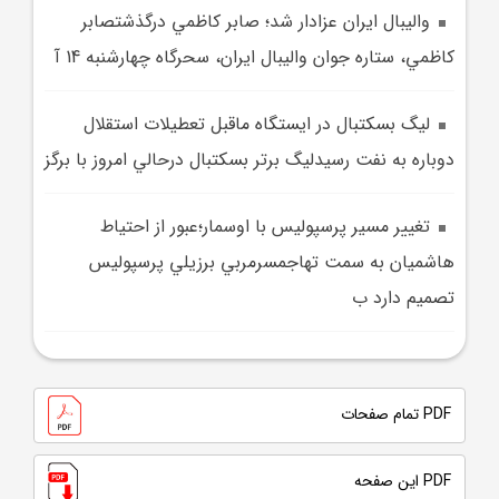
واليبال ايران عزادار شد؛ صابر کاظمي درگذشتصابر
کاظمي، ستاره جوان واليبال ايران، سحرگاه چهارشنبه 14 آ
ليگ بسکتبال در ايستگاه ماقبل تعطيلات استقلال
دوباره به نفت رسيدليگ برتر بسکتبال درحالي امروز با برگز
تغيير مسير پرسپوليس با اوسمار؛عبور از احتياط
هاشميان به سمت تهاجمسرمربي برزيلي پرسپوليس
تصميم دارد ب
PDF تمام صفحات
PDF این صفحه