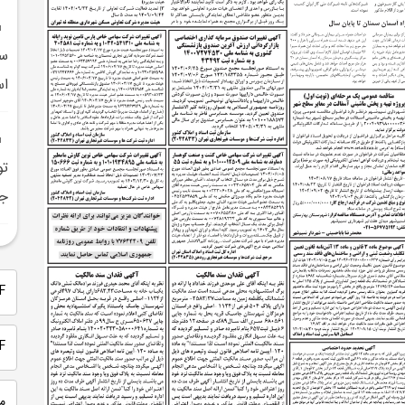
سم
اس
تو
جم
PDF 
PDF
م