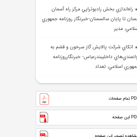
راه‌اندازي بخش راديوتراپي مرکز راه آسمان
نان تا پايان سالسمنان-خبرنگار روزنامه جمهوري
لامي: مدير
اتکاي شرکت پالايش گاز سرخون و قشم به
انمندي‌هاي داخليبندرعباس- خبرنگارروزنامه
هوري اسلامي: تعداد
تمام صفحات
 این صفحه
شاهده تصویر این صفحه