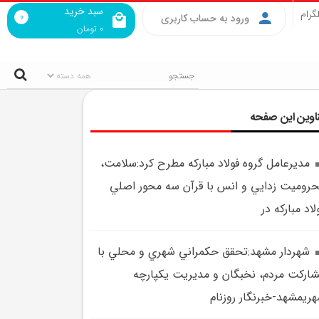
سبد خرید
گرام
0
ورود به حساب کاربری
0
تومان
اوین این صفحه
مديرعامل گروه فولاد مبارکه مطرح کرد:سلامت،
روميت زدايي و انس با قرآن سه محور اصلي
لاد مبارکه در
شهردار مشهد:تحقق حکمراني شهري و محلي با
ارکت مردم، نخبگان و مديريت يکپارچه
ريمشهد-خبرنگار روزنام