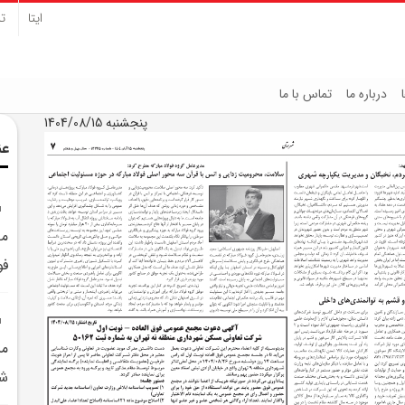
ایتا
تل
درباره ما
تماس با ما
پنجشنبه 1404/08/15
عن
مح
فو
مش
شه