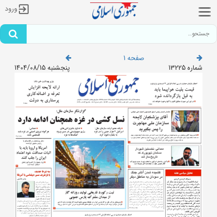
ورود
صفحه 1
شماره 13225
پنجشنبه 1404/08/15