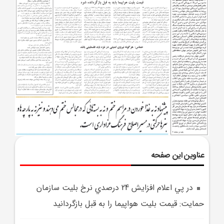
عناوین این صفحه
در پي اعلام افزايش 24 درصدي نرخ بليت سازمان
حمايت: قيمت بليت هواپيما را به قبل بازگردانيد