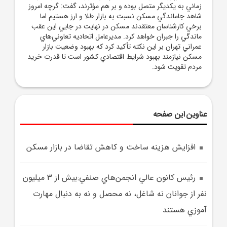
زماني به يکديگر متصل بوده و بر هم مؤثرند، گفت: گرچه امروز
شاهد جاماندگي مسکن نسبت به بازار طلا و ارز هستيم اما
برخي کارشناسان معتقدند مسکن در نهايت در جايي اين عقب
ماندگي را جبران خواهد کرد. مديرعامل اتحاديه تعاوني‌هاي
عمراني تهران بر اين نکته تأکيد کرد که بهبود وضعيت بازار
مسکن نيازمند بهبود شرايط اقتصادي کشور است تا قدرت خريد
مردم تقويت شود.
عناوین این صفحه
افزايش هزينه ساخت و کاهش تقاضا در بازار مسکن
رئيس کانون عالي انجمن‌هاي صنفي:بيش از 3 ميليون
نفر از جوانان نه شاغل، نه محصل و نه به دنبال مهارت
آموزي هستند