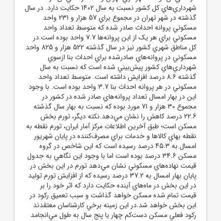
شهرداري‌هاي کل کشور نسبت به سال 1402 حکايت دارد. در سال
گذشته در شهر تهران در مجموع براي 57 هزار و 231 واحد
مسکوني پروانه احداث صادر شده که متوسط تعداد واحد
مسکوني براي هر يک از اين پروانه‌ها 7.7 واحد بوده است.در
کل مناطق شهري کشور نيز در سال گذشته 522 هزار و 825 واحد
مسکوني در پروانه‌هاي صادرشده براي احداث بنا ازسوي
شهرداري‌هاي کشور پيش‌بيني شده است که نسبت به سال
گذشته 8.6 درصد افزايش داشته است.‏ متوسط تعداد واحد
مسکوني در هر پروانه‌ احداث بنا 3.7 واحد بوده است‌. با وجود
اين در بهار امسال تعداد پروانه‌هاي صادر شده در کشور در
مجموع 30 هزار و 71 مورد بوده که نسبت به بهار سال گذشته
22.6 درصد کاهش را نشان مي‌دهد.نکته ديگر، تورم بخش
مسکن است؛ طبق آخرين اطلاعات مرکز آمار ايران، تورم نقطه به
نقطه بهاي کالاها و خدمات براي مصرف‌کننده در پايان شهريور
امسال به 45.3 درصد رسيده است که اين شاخص در گروه
مسکن 34.6 درصد بوده است اما با وجود اين نگاهي به جدول
قيمت نهاده‌هاي مسکوني نشان مي‌دهد تورم در اين بخش در
پايان بهار امسال به 37.2 درصد رسيده که از افزايش تورم توليد
در اين بخش در ماه‌هاي آينده حکايت دارد که اثر خود را بر
قيمت تمام شده مسکن خواهد گذاشت و سبب تعميق رکود در
اين بخش خواهد شد.در اين زمينه برخي کارشناسان معتقدند
رکود فعلي مسکن دست‌کم چهار يا پنج سال به طول مي‌انجامد