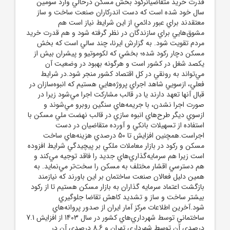
قدرت خريد متقاضيانرکود بخش مسکن درحالي وارد سومين
سال خود شده است که دست اندرکاران صنعت ساخت و ساز
معتقدند براي عبور دائمي از اين شرايط نياز است هم
مشوق‌هايي براي سازندگان در نظر گرفته شود و هم قدرت خريد
مردم تقويت شود. به گزارش ايرنا، چند سالي است که بخش
مسکن دچار رکود شده؛ بخشي که لکوموتيو و پيشران بيش از
يکصد شغل در کشور است و هرگونه بهبود در وضعيت آن
مي‌تواند به رونقي در کل اقتصاد کشور منجر شود.در شرايط
فعلي، ازسويي شاهد اجراي پروژه‌هايي هستيم که انبوه‌سازان در
قبال آنها تعهد دارند يا در قالب مشارکت اجرا مي‌شود زيرا در
صورت اجرا نشدن، با جريمه‌هاي سنگين روبرو مي‌شوند و
ازسوي ديگر طرح‌هاي انبوه سازي در قالب نهضت ملي مسکن با
استفاده از تسهيلات بانکي و آورده متقاضيان در دست
اجراست.همچنين افزايش تا 50 درصدي هزينه‌هاي ساخت
مسکن و رکود در بازار معاملات ملکي بر پيچيدگي شرايط افزوده
است زيرا هم سرمايه‌گذاري‌هاي جديد را فاقد توجيه مي‌کند و
هم دسترسي اقشار مختلف به مسکن را سخت‌تر مي‌نمايد. به
همين دليل فعالان صنعت ساختمان بر اين باورند که نيازمند
بازگشت اعتماد سرمايه گذاران به بازار مسکن هستيم تا از رکود
بيشتر ساخت و ساز و تشديد کاهش تقاضا جلوگيري
شود.آخرين اطلاعات مرکز آمار ايران از صدور پروانه‌هاي
ساختماني توسط شهرداري‌هاي کشور در سال 1403 از افزايش 7.1
درصدي آن توسط شهرداري تهران و 8.6 درصدي آن در