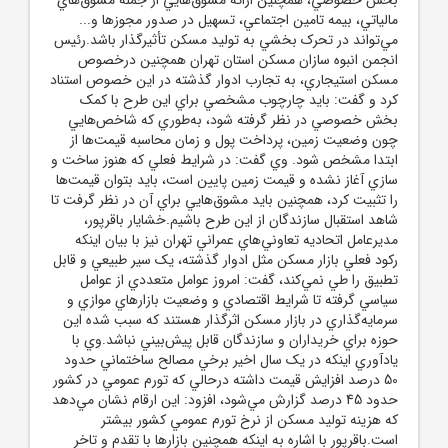
مالياتي، بيمه تامين اجتماعي، تسهيل در صدور مجوزها و...
مي‌تواند در تحرک بخشي به توليد مسکن تأثيرگذار باشد.رئيس
انجمن انبوه سازان مسکن استان تهران همچنين درخصوص
مسکن استيجاري، به تجارب ادوار گذشته در اين خصوص استناد
کرد و گفت: بايد چارچوب مشخصي براي اين طرح با کمک
بخش خصوصي در نظر گرفته شود، به‌طوري که شاخص‌هايي
چون وضعيت زمين، پرداخت پول و زمان محاسبه قيمت‌ها از
ابتدا مشخص شود. وي گفت: در شرايط فعلي که هنوز ساخت و
سازي آغاز نشده و قيمت زمين پايين است، بايد بتوان قيمت‌ها
را تثبيت کرد، همچنين بايد مشوق‌هايي براي آن در نظر گرفت تا
شاهد استقبال سازندگان از اين طرح باشيم.خشايار باقرپور،
مديرعامل اتحاديه تعاوني‌هاي عمراني تهران نيز با بيان اينکه
رکود فعلي بازار مسکن مثل ادوار گذشته، يک سير طبيعي و قابل
تطبيق را طي نمي‌کند، گفت: امروز عوامل متعددي از عوامل
سياسي گرفته تا شرايط اقتصادي و وضعيت بازارهاي موازي و
سرمايه‌گذاري در بازار مسکن اثرگذار هستند که سبب شده اين
حوزه براي خريداران و سازندگان قابل پيش‌بيني نباشد.وي با
يادآوري اينکه در يک سال اخير برخي مصالح ساختماني حدود
50 درصد افزايش قيمت داشته درحالي که تورم عمومي در کشور
حدود 45 درصد گزارش مي‌شود، افزود: اين ارقام نشان مي‌دهد
که هزينه توليد مسکن از نرخ تورم عمومي کشور بيشتر
است.باقرپور با اشاره به اينکه همچنين بازارها با تقدم و تاخر