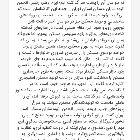
که دو سال آن را پشت سر گذاشته ايم؛ ايرج رهبر، رئيس انجمن
انبوه سازان مسکن استان تهران از جمله اين کارشناسان است که
مي‌گويد: رکود در معاملات مسکن سبب شده صدور پروانه‌هاي
ساختماني و توليد مسکن نيز در دو سال اخير با افت قابل
توجهي روبرو شود. اين مقام صنفي گفت: در سال‌هاي گذشته
شاهد دوره‌هاي رونق و رکود سينوسي مسکن بوديم، اما هيچگاه
زمان آن اين‌قدر طولاني نمي‌شد و به نظر مي‌رسد تا زماني که
قدرت خريد مردم به تورم مسکن نرسد، همين مشکل پابرجا
خواهد بود.وي مسکن را از نيازهاي ضروري خانوارها دانست و
گفت: نداشتن توان مالي لازم سبب شده مردم به جاي خريد،
نياز خود را از طريق اجاره برطرف نمايند که اين مسأله بر تعميق
رکود بازار مسکن اثرگذار بوده است. رهبر، به طرح اجاره‌داري
مسکن با مشارکت انبوه سازان در قالب توليد مسکن استيجاري
اشاره کرد و گفت: اين تمهيدات هرچند خوب است اما در
کوتاه‌مدت نمي‌تواند نتيجه‌بخش باشد. وي با اشاره به اينکه هنوز
واحدهايي که در گذشته ساخته‌اند به فروش نرفته اند، آن را
عاملي دانست که توليدکنندگان مسکن نتوانند به سراغ
پروژه‌هاي جديد بروند. رئيس انجمن انبوه سازان مسکن استان
تهران گفت: رونق گرفتن توليد مسکن بر بهبود سطح عمومي
کشور تأثيرگذار است، اما سطح فعلي ساخت‌وسازها تکافوي اين
مهم را نمي‌دهد.وي با بيان اينکه کار دولت تنظيم‌گري، نظارت و
رگولاتوري است، تصريح‌کرد: دولت با واگذاري تصدي‌گري به
بخش خصوصي، همچنين ارائه مشوق‌هايي از جمله مشوق‌هاي