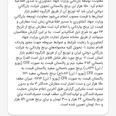
معاونت توسعه بازرگاني وزارت جهاد کشاورزي با صدور اطلاعيه
اعلام کرد: 150 هزار تن برنج پاکستاني تحويل شرکت بازرگاني
دولتي ايران شد که توزيع آن از طريق کارگروه تنظيم بازار
استان‌ها با قيمت مصوب انجام مي‌شود.معاونت توسعه بازرگاني
وزارت جهاد کشاورزي با صدور اطلاعيه‌اي زمان ثبت سفارش و
قيمت ارز برنج وارداتي را اعلام کرد.ثبت سفارش برنج از تاريخ
23 مهر به شرح ذيل امکانپذير است. بنا بر اين گزارش متقاضيان
ميتوانند از طريق سامانه متمرکز تجارت خارجي وزارت جهاد
کشاورزي با رعايت شرايط و ضوابط مربوطه جهت مجوز واردات
اقدام نمايند.1- تحويل کليه محموله‌هاي برنج وارداتي به شرکت
بازرگاني دولتي ايران و توزيع آن از طريق کارگروه تنظيم بازار
استان است.2- برنج مورد نظر شامل اقلام ذيل است:الف) برنج
باسماتي 386 سفيد نيم پز پاکستان قيمت به صورت CFR (يورو
/ تن) 769ب) برنج سوپر باسماتي سفيد پاکستان قيمت به
صورت CFR (يورو / تن) 1087ج) برنج باسماتي سفيد 1121
پاکستان قيمت به صورت CFR (يورو / تن) 11213- ميزان سقف
150 هزار تن و مدت اعتبار ثبت سفارش حداکثر 3 ماه و بدون
تمديد است.بنابراين گزارش طبق آخرين اعلام سازمان حمايت
مصرف‌کنندگان و توليدکنندگان، سقف قيمت مصرف‌کننده براي
برنج پاکستاني 66 هزار و 300 تومان و براي برنج هندي 59 هزار
و 800 تومان تعيين شده است.