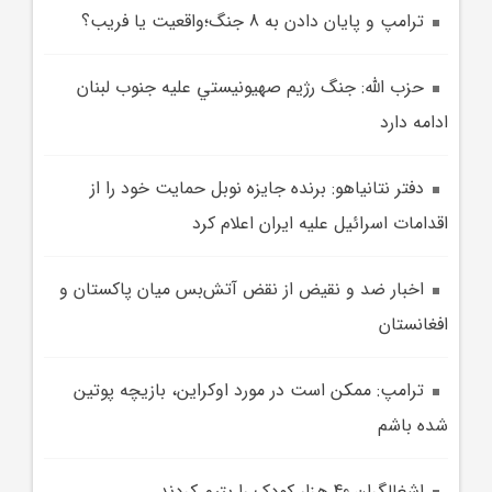
ترامپ و پايان دادن به 8 جنگ؛واقعيت يا فريب؟
حزب الله: جنگ رژيم صهيونيستي عليه جنوب لبنان
ادامه دارد
دفتر نتانياهو: برنده جايزه نوبل حمايت خود را از
اقدامات اسرائيل عليه ايران اعلام کرد
اخبار ضد و نقيض از نقض آتش‌بس ميان پاکستان و
افغانستان
ترامپ: ممکن است در مورد اوکراين، بازيچه پوتين
شده باشم
اشغالگران 40 هزار کودک را يتيم کردند