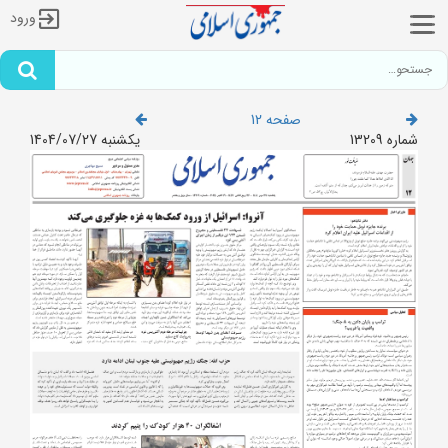
ورود
صفحه 12
شماره 13209
یکشنبه 1404/07/27