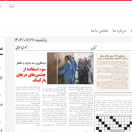
ایتا
تل
درباره ما
تماس با ما
یکشنبه 1404/07/27
عن
چش
مخ
2