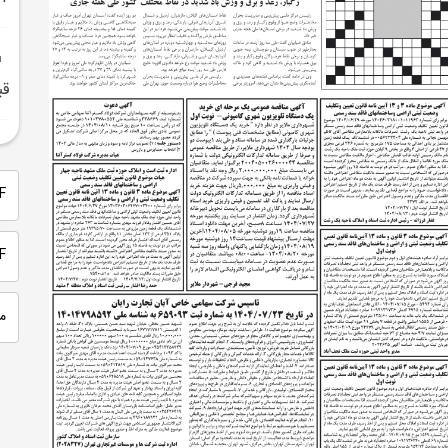
قب
PDF 
PDF
م