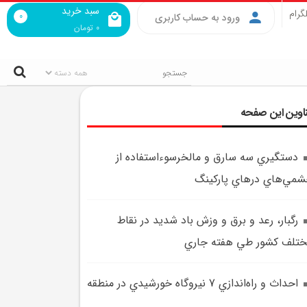
سبد خرید
گرام
0
ورود به حساب کاربری
0
تومان
اوین این صفحه
دستگيري سه سارق و مالخرسوء‌استفاده از
مي‌هاي درهاي پارکينگ
رگبار، رعد و برق و وزش باد شديد در نقاط
تلف کشور طي هفته جاري
احداث و راه‌اندازي 7 نيروگاه خورشيدي در منطقه