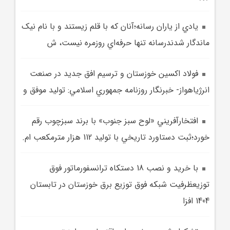
يادي از ياران رسانه؛آنان که با قلم زيستند و با نام نيک
ماندگار شدندرسانه تنها حرفه‌اي روزمره نيست، ش
فولاد اکسين خوزستان و ترسيم افق جديد در صنعت
انرژياهواز- خبرنگار روزنامه جمهوري اسلامي: توليد موفق و
افتخارآفريني «لوح سبز جنوب» با برند سبزچوب رقم
خورد؛ثبت دستاورد تاريخي با توليد 112 هزار مترمکعب ام.
با خريد و نصب 18 دستکاه ترانسفورماتور فوق
توزيعظرفيت شبکه فوق توزيع برق خوزستان در تابستان
1404 افزا