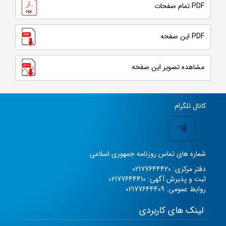
PDF تمام صفحات
PDF این صفحه
مشاهده تصویر این صفحه
کانال تلگرام
شماره های تماس روزنامه جمهوری اسلامی
دفتر مرکزی: 02177644420
ثبت و پذیرش آگهی: 02177644410
روابط عمومی: 02177644409
لینک های کاربردی