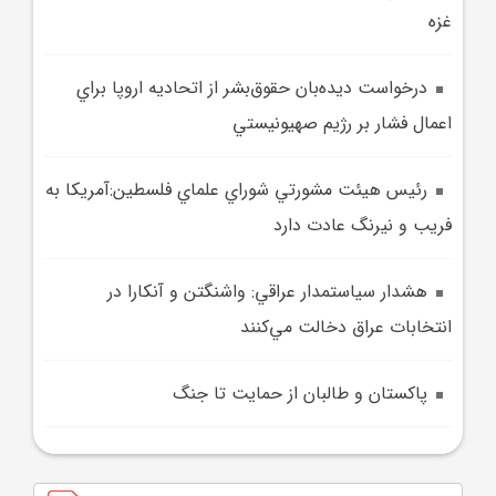
غزه
درخواست ديده‌بان حقوق‌بشر از اتحاديه اروپا براي
اعمال فشار بر رژيم صهيونيستي
رئيس هيئت مشورتي شوراي علماي فلسطين:آمريکا به
فريب و نيرنگ عادت دارد
هشدار سياستمدار عراقي: واشنگتن و آنکارا در
انتخابات عراق دخالت مي‌کنند
پاکستان و طالبان از حمايت تا جنگ