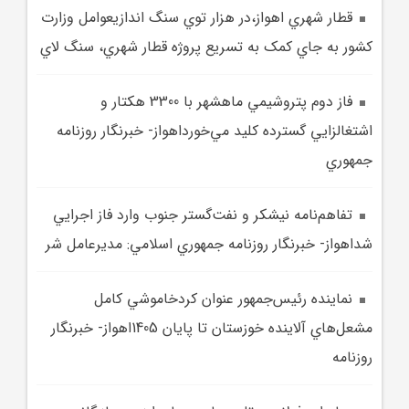
قطار شهري اهواز،در هزار توي سنگ اندازيعوامل وزارت
کشور به جاي کمک به تسريع پروژه قطار شهري، سنگ لاي
فاز دوم پتروشيمي ماهشهر با 3300 هکتار و
اشتغالزايي گسترده کليد مي‌خورداهواز- خبرنگار روزنامه
جمهوري
تفاهم‌نامه نيشکر و نفت‌گستر جنوب وارد فاز اجرايي
شداهواز- خبرنگار روزنامه جمهوري اسلامي: مديرعامل شر
نماينده رئيس‌جمهور عنوان کردخاموشي کامل
مشعل‌هاي آلاينده خوزستان تا پايان 1405اهواز- خبرنگار
روزنامه