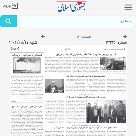
ورود
صفحه 8
شماره 13226
شنبه 1404/08/17