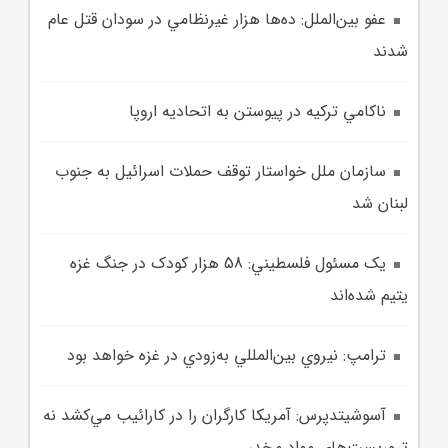
عفو بين‌الملل: ده‌ها هزار غيرنظامي در سودان قتل عام
شدند
ناکامي ترکيه در پيوستن به اتحاديه اروپا
سازمان ملل خواستار توقف حملات اسرائيل به جنوب
لبنان شد
يک مسئول فلسطيني: 58 هزار کودک در جنگ غزه
يتيم شده‌اند
ترامپ: نيروي بين‌المللي به‌زودي در غزه خواهد بود
آسوشيتدپرس: آمريکا کارگران را در کارائيب مي‌کشد نه
تروريست‌هاي مواد مخدر