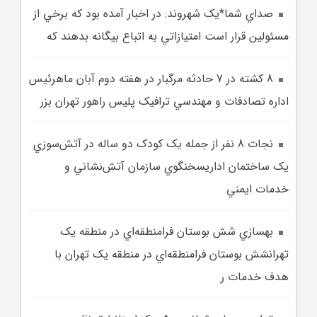
صداي شما*يک شهروند: در اخبار آمده بود که برخي از
مسئولين قرار است امتيازاتي به اتباع بيگانه بدهند که
8 کشته در 7 حادثه مرگبار در هفته دوم آبان ماهرئيس
اداره تصادفات و مهندسي ترافيک پليس راهور تهران بزر
نجات 8 نفر از جمله يک کودک دو ساله در آتش‌سوزي
يک ساختمان اداريسخنگوي سازمان آتش‌نشاني و
خدمات ايمني
بهسازي شش بوستان فرامنطقه‌اي در منطقه يک
تهرانشش بوستان فرامنطقه‌اي در منطقه يک تهران با
هدف خدمات ر