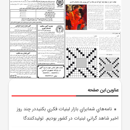
عناوین این صفحه
نامه‌هاي شمابراي بازار لبنيات فکري بکنيددر چند روز
اخير شاهد گراني لبنيات در کشور بوديم. توليدکنندگا