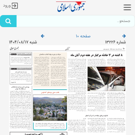
ورود
صفحه 10
شماره 13226
شنبه 1404/08/17