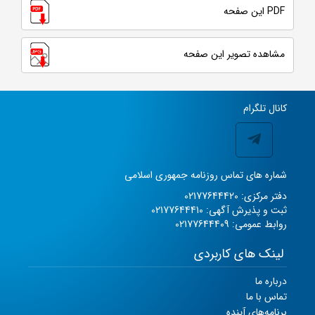
PDF این صفحه
مشاهده تصویر این صفحه
کانال تلگرام
شماره های تماس روزنامه جمهوری اسلامی
دفتر مرکزی: 02177644420
ثبت و پذیرش آگهی: 02177644410
روابط عمومی: 02177644409
لینک های کاربردی
درباره ما
تماس با ما
برنامه‌های آینده