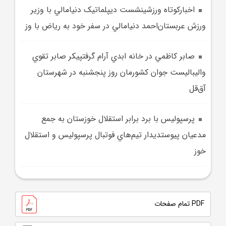
اخبارکوتاه ورزشينشست ديپلماتيک دنيامالي با وزير
ورزش‌ عربستان‌احمد دنيامالي در سفر خود به رياض با وز
صابر کاظمي در خانه ابدي آرام گرفتپيکر صابر تقوي
واليباليست جوان کشورمان روز پنجشنبه در شهرستان
آق‌قل
پرسپوليس با برد برابر استقلال خوزستان به جمع
مدعيان پيوستديدار تيم‌هاي فوتبال پرسپوليس و استقلال
خوز
PDF تمام صفحات