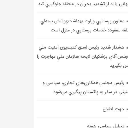
اني بايد از تشديد بحران در منطقه جلوگيري کند
معاون پرستاري وزارت بهداشت:پوشش بيمه‌اي،
قه مفقوده خدمات پرستاري در منزل است
هشدار شديد رئيس اسبق کميسيون امنيت ملي
لس:آقاي پزشکيان لايحه سازمان ملي مهاجرت را
 بگيريد
رئيس مجلس:همکاري‌هاي تجاري، سياسي و
نيتي در سفر به پاکستان پيگيري مي‌شود
جهت اطلاع
تحلیل سیاسی هفته