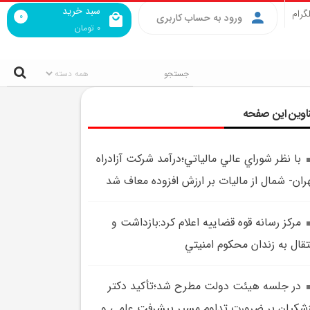
سبد خرید
گرام
0
ورود به حساب کاربری
0
تومان
اوین این صفحه
با نظر شوراي عالي مالياتي؛درآمد شرکت آزادراه
ران- شمال از ماليات بر ارزش افزوده معاف شد
مرکز رسانه قوه قضاييه اعلام کرد:بازداشت و
تقال به زندان محکوم امنيتي
در جلسه هيئت دولت مطرح شد؛تأکيد دکتر
شکيان بر ضرورت تداوم مسير پيشرفت علمي و