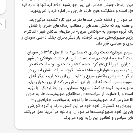
ین ارتباط، جنبش حماس نیر روز چهارشنبه اعلام کرد تنها با اداره غزه
ق است و مشارکت هیچ طرف خارجی در اداره غزه را نمی‌پذیرد.
ر سودان و کشته شدن صدها نفر در دور تازه تشدید درگیری‌ها،
دا
هفته بود که بخش عمده‌ای از مطالب رسانه‌های خبری را شامل
نه‌ گروه موسوم به «واکنش سریع» در قتل‌عام ساکنان شهر «الفاشر»،
 رژیم صهیونیستی صورت گرفت، بار دیگر بحران جنگ داخلی سودان را
ری و سیاسی قرار داد.
گروه شورشی «واکنش سریع سودان» تحت رهبری «حمیدتی» که از سال 1392 در سودان
ایت گسترده امارات بهره‌مند است، این بار جنایت هولناکی در شهر
و هزاران نفر را قتل‌عام کرد. حجم کشتار به حدی بوده است که در
 در تصاویر ماهواره‌ای مشاهده شد. گرچه امارات، نقش اصلی در
ز گروه شورشی واکنش سریع را دارد ولی این بحران، بازیگر فعال
صهیونیستی است که این بار نیز، تلاش می‌کند از این بحران برای
 بهره ببرد. گروه «واکنش سریع» سودان، از روابط نزدیکی با رژیم
ست و با حمایت از سیاست‌های منطقه‌ای صهیونیست‌ها، به عنوان
قا عمل می‌کند. صهیونیست‌ها با توجه به موقعیت جغرافیایی –
ویژه‌ای به گسترش نفوذ خود در این کشور دارند و گروه شورشی
ن پل نفوذ صهیونیست‌ها در سودان، و بالتبع در آفریقا عمل می‌کنند
های سیاسی و نظامی این رژیم بهره می‌برند.