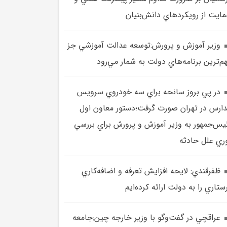
ايت از رويکردهاي دانش‌بنيان
وزير آموزش و پرورش:توسعه عدالت آموزشي جز
م‌ترين برنامه‌هاي دولت به شمار مي‌رود
در پي بروز سانحه براي سه خودروي سرويس
ارس در تهران صورت گرفت؛دستور معاون اول
يس‌جمهور به وزير آموزش و پرورش براي بررسي
ري علل حادثه
ظفرقندي: لايحه افزايش تعرفه و اضافه‌کاري
ستاري را به دولت ارائه کرده‌ايم
عراقچي در گفت‌وگو با وزير خارجه چين:جامعه