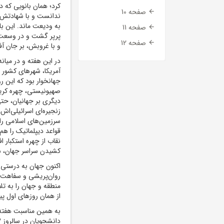
کرد؛ همان بانویی که
صفحه 10
ندانست و با شهادتش، 
به ودیعت ماند. این ب
صفحه 11
پرپر گشت و در وسعت 
صفحه 12
و با غروبش، بر جان آ
آمریکا، شهرهای کشور 
جهانخوار بود که این ر
صهیونیستی، چهره کریه
دیگری بر جهانیان، حت
زنجیره‌ای اسرائیلی‌اش،
سرزمین‌های اسلامی را 
قواعد دیپلماتیک را هم 
نقاب از چهره استکبار ا
کشیدن سراسر جهان، سل
اکنون جهان به درستی د
روان‌پریشی و سفاهت او
منطقه و جهان را به تل
از همان روزهای اول پیر
به همین مناسبت هفته ج