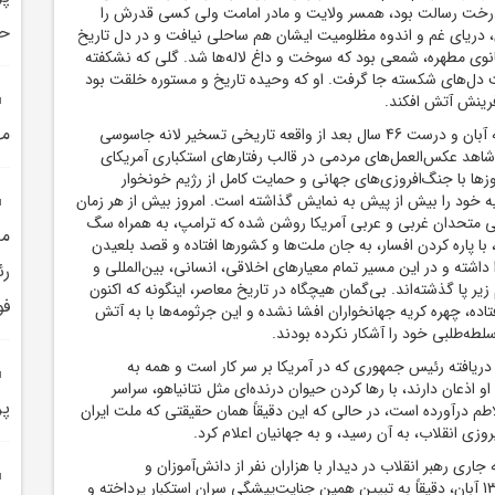
 درخت رسالت بود، همسر ولایت و مادر امامت ولی کسی قدرش را
حم
دریای غم و اندوه مظلومیت ایشان هم ساحلی نیافت و در دل تاریخ
انوی مطهره، شمعی بود که سوخت و داغ لاله‌ها شد. گلی که نشکفته
دل‌های شکسته جا گرفت. او که وحیده تاریخ و مستوره خلقت بود
فرینش آتش افکند.
مه
در این هفته و در میانه آبان و درست 46 سال بعد از واقعه تاریخی تسخیر لانه جاسوسی
شاهد عکس‌العمل‌های مردمی در قالب رفتارهای استکباری آمریکای
وزها با جنگ‌افروزی‌های جهانی و حمایت کامل از رژیم خونخوار
 خود را بیش از پیش به نمایش گذاشته است. امروز بیش از هر زمان
ی متحدان غربی و عربی آمریکا روشن شده که ترامپ، به همراه سگ
مد
 با پاره کردن افسار، به جان ملت‌ها و کشورها افتاده و قصد بلعیدن
داشته و در این مسیر تمام معیارهای اخلاقی، انسانی، بین‌المللی و
رئ
زیر پا گذشته‌اند. بی‌گمان هیچگاه در تاریخ معاصر، اینگونه که اکنون
فو
فتاده، چهره کریه جهانخواران افشا نشده و این جرثومه‌ها با به آتش
طه‌طلبی خود را آشکار نکرده بودند.
ریافته رئیس ‌جمهوری که در آمریکا بر سر کار است و همه به
 اذعان دارند، با رها کردن حیوان درنده‌ای مثل نتانیاهو، سراسر
پر
اطم درآورده است، در حالی که این دقیقاً همان حقیقتی که ملت ایران
وزی انقلاب، به آن رسید، و به جهانیان اعلام کرد.
اری رهبر انقلاب در دیدار با هزاران نفر از دانش‌آموزان و
دانشجویان در سالروز 13 آبان، دقیقاً به تبیین همین جنایت‌پیشگی سران استکبار پرداخته و