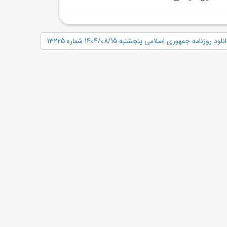
نلود روزنامه جمهوری اسلامی پنجشنبه 1404/08/15 شماره 13225