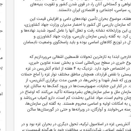
جه
ده‌خواهی و گستاخی آنان را، در قوی شدن کشور و تقویت بنیه‌های
، سیاسی، اجتماعی و اقتصادی ایران دانستند.
هفته، موضوع بحران تأمین نهاده‌های دامی و افزایش قیمت این
که سازمان بازرسی کل کشور با احضار مدیران وزارت جهاد کشاورزی،
این وزارتخانه نشانه رفت و تعلل آنها را عامل کمبود شدید نهاده‌ها و
حل
 کرد. به گفته رئیس سازمان بازرسی، وزارت جهاد کشاورزی و
ال در توزیع کالاهای اساسی بوده و باید پاسخگوی وضعیت نابسامان
رجی ابتدا به تازه‌ترین تحولات فلسطین اشغالی می‌پردازیم که
مج
ع خبری در سطح بین‌المللی است و بخش عمده عناوین خبری،
پس
گزارش‌ها و تحلیل‌ها را در اختصاص خود دارد. نزدیک به 4 هفته از اعلام آتش‌بس در غزه
یستی با نقض قرارداد، همچنان مناطق مختلف نوار غزه را آماج حملات
وری که شمار شهدا و زخمی‌ها، در همین مدت برقراری آتش‌بس، از
 است. در کنار این جنایات، صهیونیست‌ها در ورود کمک‌ها به ساکنان غزه
سازمان ملل و سایر سازمان‌های بشردوستانه تأکید می‌کنند که اوضاع در
ام
ان وخیم است، مواد غذایی به‌شدت کم است، دارو کمیاب می‌باشد و
به امکانات اولیه و اساسی محروم هستند. به گفته این سازمان‌ها،
نه می‌خوابند و آوارگان، در ویرانه‌ها و حتی در گورستان‌ها ساکن
.
ش‌بس غزه در اسلامبول ترکیه، تحول دیگری در بحران غزه بود و در
 کشور اسلامی شرکت‌کننده بر مخالفت خود با هرگونه قیمومیت بر