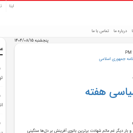
ایتا
تل
درباره ما
تماس با ما
پنجشنبه 1404/08/15
عن
نامه جمهوری اسلامی
ته
یاسی هفته
ان
د و بار دیگر غم ماتم شهادت برترین بانوی آفرینش بر دل‌ها سنگینی
پز