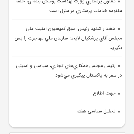
معاون پرستاري وزارت بهداشت:پوشش بيمه‌اي، حلقه
مفقوده خدمات پرستاري در منزل است
هشدار شديد رئيس اسبق کميسيون امنيت ملي
مجلس:آقاي پزشکيان لايحه سازمان ملي مهاجرت را پس
بگيريد
رئيس مجلس:همکاري‌هاي تجاري، سياسي و امنيتي
در سفر به پاکستان پيگيري مي‌شود
جهت اطلاع
تحلیل سیاسی هفته