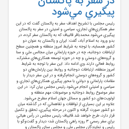
در سفر به پاکستان
پيگيري مي‌شود
رئيس مجلس با تشريح اهداف سفر به پاکستان گفت که در اين
سفر همکاري‌هاي تجاري، سياسي و امنيتي در سفر به پاکستان
پيگيري مي‌شود.محمدباقر قاليباف که به پاکستان سفر کرده، در
بدو ورود به اسلام آباد، گفت: ايران و پاکستان به عنوان دو
کشور همسايه، با توجه به شرايط امروز منطقه و همچنين سطح
ارتباطات دوجانبه، چه در حوزه پارلماني ميان مجالس ملي و سنا
و گروه‌هاي دوستي و چه در حوزه توسعه همکاري‌هاي مشترک،
روابط فعالي دارند.وي ادامه داد: اين سفر با توجه ‌به شرايط
امروز منطقه، ارتباطات دوجانبه و روابط بين پارلمان‌هاي دو
کشور و گروه‌هاي دوستي انجام‌گرفته و در اين سفر ديدار با
مقامات پارلماني و دولتي با محور پيگيري همکاري‌هاي تجاري و
سياسي و امنيتي انجام مي‌شود.رئيس مجلس بيان کرد: در اين
سفر موضوع روابط دوجانبه و موضوعات مهم منطقه‌ و
اولويت‌هاي دو کشور و مسائل جهان اسلام مطرح مي‌شود.
علاوه بر اين بسياري از توافقات و تفاهماتي که در گذشته ميان
دو کشور صورت گرفته و اکنون در مرحله پيگيري، تحقق و تکميل
قرار دارد، طرح خواهد شد.قاليباف رئيس مجلس در رأس هياتي
براي سفر رسمي 3 روزه راهي پاکستان شد؛ ديدار و گفت‌وگو با
رئيس و نمايندگان مجلس ملي و مجلس سناي پاکستان و