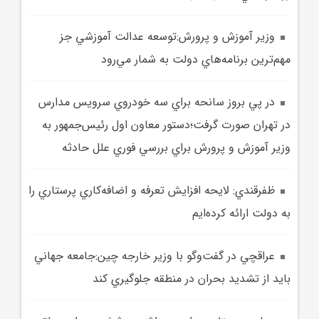
وزير آموزش و پرورش:توسعه عدالت آموزشي جز
مهم‌ترين برنامه‌هاي دولت به شمار مي‌رود
در پي بروز سانحه براي سه خودروي سرويس مدارس
در تهران صورت گرفت؛دستور معاون اول رئيس‌جمهور به
وزير آموزش و پرورش براي بررسي فوري علل حادثه
ظفرقندي: لايحه افزايش تعرفه و اضافه‌کاري پرستاري را
به دولت ارائه کرده‌ايم
عراقچي در گفت‌وگو با وزير خارجه چين:جامعه جهاني
بايد از تشديد بحران در منطقه جلوگيري کند