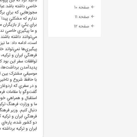
خاصي داشته باشد.عبا
صفحه 10
مجوزهايي که براي برگ
صفحه 11
ندارم که مشکلي پيدا 
براي يکي از بازيگران
صفحه 12
و ما پيگيري‌ خاصي ندا
مي‌توانند داشته باشند
است، ادامه داد: ما ن
پيگيري‌ها نمي‌تواند 
فرهنگي ايران و ترکيه، 
پديدآمدن برداشت‌ها، ب
با حافظ شروع و تاخيره
و در سفري که اردوغان ب
استقبال و همراهي خوب
دنبال کنيم. وزير فرهنگ
فرهنگي ايران و ترکيه ک
دو کشور شده، پاره‌اي 
ايران و ترکيه برداشته