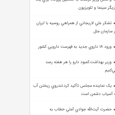
زيگر سينما و تلويزيون
تشکر علي لاريجاني از همراهي روسيه با ايران
 سازمان ملل
ورود 18 داروي جديد به فهرست دارويي کشور
وزير بهداشت:کمبود دارو را هر هفته رصد
‌کنيم
يک نماينده مجلس تأکيد کرد:تندروي ريختن آب
 آسياب دشمن است
حضرت آيت‌الله جوادي آملي خطاب به