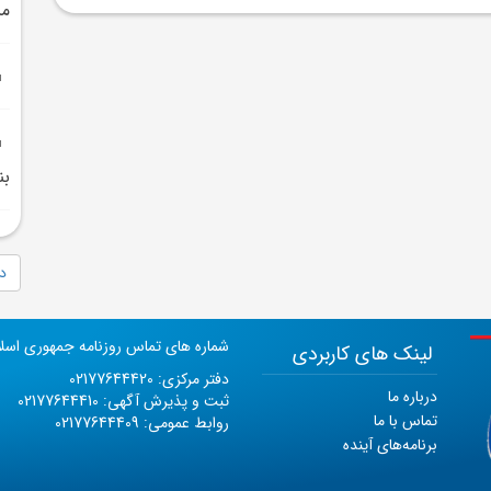
مس
بن
دا
شماره های تماس روزنامه جمهوری اسل
لینک های کاربردی
دفتر مرکزی: 02177644420
درباره ما
ثبت و پذیرش آگهی: 02177644410
تماس با ما
روابط عمومی: 02177644409
برنامه‌های آینده