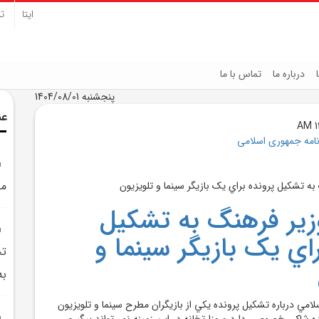
ایتا
تل
درباره ما
تماس با ما
پنجشنبه 1404/08/01
عن
نامه جمهوری اسلامی
مل
ير فرهنگ به تشکيل
اي يک بازيگر سينما و
تج
به
لامي درباره تشکيل پرونده يکي از بازيگران مطرح سينما و تلويزيون
ده شاکي خصوصي دارد و وزارتخانه در اين زمينه نمي‌تواند پيگيري