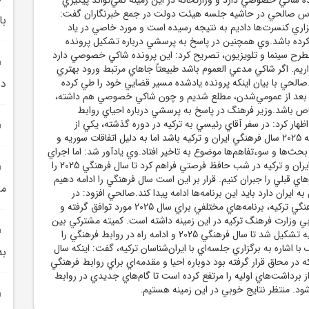
س صالحي در حاشيه جلسه هيئت دولت در جمع خبرنگاران گفت:
با
زاري کنسرت‌ها داديم به نتيجه رسيده است و مورد خاصي در ياد
کرده باشد.وي همچنين در پاسخ به پرسشي درباره تشکيل پرونده
 مطرح سينما و تلويزيون، تصريح کرد: اين پرونده شاکي خصوصي دارد
ريم. اگر شاکي مدعي العموم باشد طبيعتاً جاهاي مرتبط ورود بهتري
.صالحي با بيان اينکه پرونده يادشده مسير قضايي خود را طي کرده
در
يز بعد از عمومي‌شدن، مطلع شديم و چون شاکي خصوصي هم داشته،
خاص باشد.وزير فرهنگ در پاسخ به پرسشي درباره احياي روابط
اظهار کرد: در سفر آقاي رئيسي به ترکيه در دوره گذشته، يکي از
توافقات سفر اين بود که 2025 سال فرهنگي ايران و ترکيه باشد اما به دليل اتفاقات سوريه و
حث‌ها و سوءتفاهم‌ها موضوع به تاخير افتاد.وي يادآور شد: اما اجراي
موسيقي مشترک بين ايران و ترکيه در شب حافظ فرصتي فراهم کرد تا سال فرهنگي 2025 را
اي قبلي را جبران کنيم. قرار بر اين است سال فرهنگي را ادامه دهيم
مي
ه ايران دارد بايد اين برنامه‌ها ادامه پيدا کند.صالحي افزود: در
گفت‌وگو با مقامات فرهنگي ترکيه، برنامه‌هاي مختلفي براي سال 2025 مورد توافق گرفته و
ي وزارت فرهنگ ترکيه در اين زمينه داشته است. کميته مشترکي بين
ما و وزارت فرهنگ ترکيه تشکيل شد تا سال فرهنگي 2025 و ادامه راه در روابط فرهنگي را
 با اشاره به برگزاري جلسه‌اي با ايران‌شناسان ترکيه، گفت: اينکه سال
به
ه در محاق قرار گرفته بود دوباره احيا و مقدمه‌اي براي روابط فرهنگي
از برداشت‌هاي اوليه را مرتفع کرده است تا گام‌هاي جديدي در روابط
 شود. منتظر نتايج خوبي در اين زمينه هستيم.