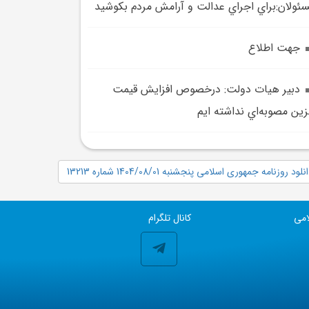
ئولان:براي اجراي عدالت و آرامش مردم بکوشيد
جهت اطلاع
دبير هيات دولت: درخصوص افزايش قيمت
زين مصوبه‌اي نداشته ايم
نلود روزنامه جمهوری اسلامی پنجشنبه 1404/08/01 شماره 13213
امی
کانال تلگرام