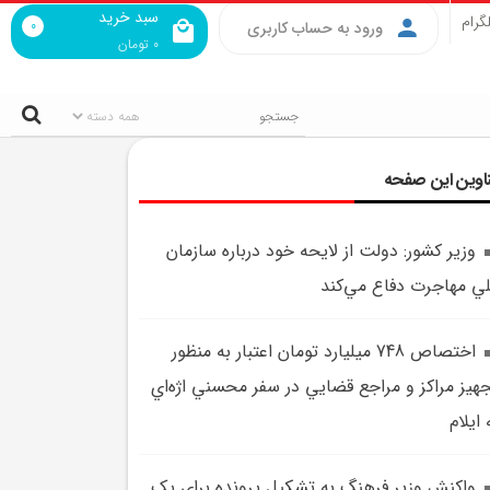
سبد خرید
گرام
0
ورود به حساب کاربری
0
تومان
اوین این صفحه
وزير کشور: دولت از لايحه خود درباره سازمان
ي مهاجرت دفاع مي‌کند
اختصاص 748 ميليارد تومان اعتبار به منظور
هيز مراکز و مراجع قضايي در سفر محسني اژه‌اي
 ايلام
واکنش وزير فرهنگ به تشکيل پرونده براي يک