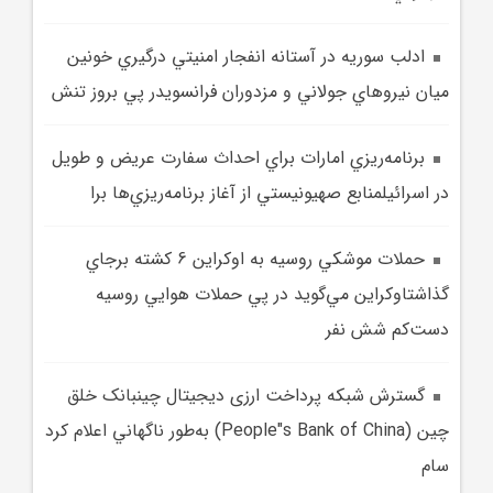
ادلب سوريه در آستانه انفجار امنيتي درگيري خونين
ميان نيروهاي جولاني و مزدوران فرانسويدر پي بروز تنش‌
برنامه‌ريزي امارات براي احداث سفارت عريض و طويل
در اسرائيلمنابع صهيونيستي از آغاز برنامه‌ريزي‌ها برا
حملات موشکي روسيه به اوکراين 6 کشته برجاي
گذاشتاوکراين مي‌گويد در پي حملات هوايي روسيه
دست‌کم شش نفر
گسترش شبکه پرداخت ارزی دیجیتال چینبانک خلق
چين (People"s Bank of China) به‌طور ناگهاني اعلام کرد
سام