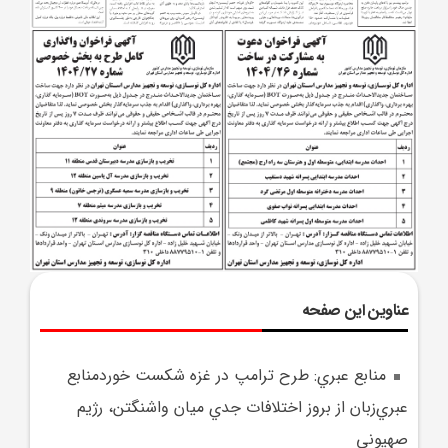
عناوین این صفحه
منابع عبري: طرح ترامپ در غزه شکست خوردمنابع
عبري‌زبان از بروز اختلافات جدي ميان واشنگتن، رژيم
صهيوني