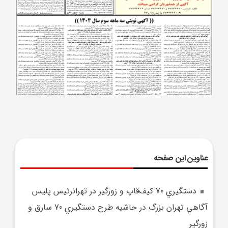
عناوین این صفحه
دستگيري 70 کيف‌قاپ و زورگير در تهرانرئيس پليس
آگاهي تهران بزرگ در حاشيه طرح دستگيري 70 سارق و
زورگير