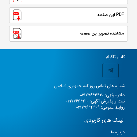
PDF این صفحه
مشاهده تصویر این صفحه
کانال تلگرام
شماره های تماس روزنامه جمهوری اسلامی
دفتر مرکزی: 02177644420
ثبت و پذیرش آگهی: 02177644410
روابط عمومی: 02177644409
لینک های کاربردی
درباره ما