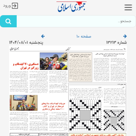
ورود
صفحه 10
شماره 13213
پنجشنبه 1404/08/01