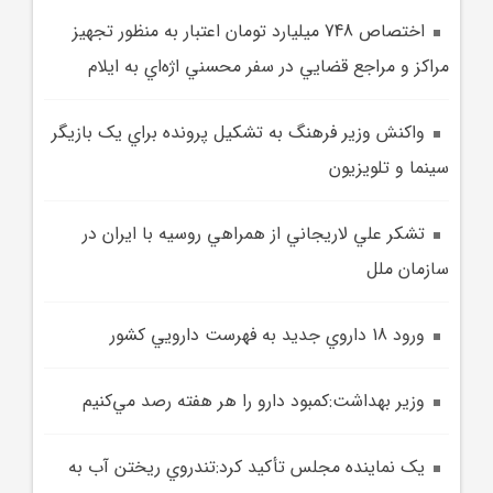
اختصاص 748 ميليارد تومان اعتبار به منظور تجهيز
مراکز و مراجع قضايي در سفر محسني اژه‌اي به ايلام
واکنش وزير فرهنگ به تشکيل پرونده براي يک بازيگر
سينما و تلويزيون
تشکر علي لاريجاني از همراهي روسيه با ايران در
سازمان ملل
ورود 18 داروي جديد به فهرست دارويي کشور
وزير بهداشت:کمبود دارو را هر هفته رصد مي‌کنيم
يک نماينده مجلس تأکيد کرد:تندروي ريختن آب به