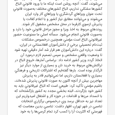
مي‌شوند، گفت: آنچه روشن است اينکه ما با ورود قانوني اتباع
کشور‌ها مشکلي نداريم، اتباع کشور‌هاي مختلف به‌صورت قانوني
تحت عنوان ويزا‌هاي گردشگري يا ويزا‌هاي کار وارد ايران
مي‌شوند و مي‌توانند مطابق نياز کشور و با اعلام کفالت يا
پذيرش ازسوي کارفرما در محل مشخص مشغول کار شوند.
روند‌هاي مربوط به اخذ ويزا و مجوز مراحل قانوني خود را دارد و
به‌صورت قانوني انجام مي‌شود. مسأله اصلي ما ممنوعيت حضور
غيرقانوني اتباع است.مؤمني همچنين درخصوص مشکلات
ثبت‌نام تحصيلي برخي از دانش‌آموزان افغانستاني در ايران،
گفت: درباره اين دانش‌آموزان هم قرار شد آمار دقيقي تهيه شود
تا وضعيت واقعي مشخص و سپس تصميم لازم درمورد آن
اتخاذ گردد.وزير کشور ادامه داد: براساس آمارها، خروج اتباع در
تراکنش‌هاي مربوط به خريد نان و بسياري از موارد ديگر نيز
اثرگذار بوده است. بار‌ها گفته‌ايم که اشتراکات تاريخي و فرهنگي
بسياري با افغانستان داريم، اما نمي‌توانيم قادر به پذيرش
مهاجرين بيش از آنچه اکنون به صورت قانوني پذيرش شده‌اند،
باشيم.مؤمني تأکيد کرد: طبيعي است که اتباع غيرقانوني بايد به
کشور خود بازگردند، البته بخشي مجدد به کشور بازگشته‌اند که
با انسداد مرز‌ها و اقدامات در حوزه کار و اشتغال اميدواريم اين
تعداد نيز به حداقل برسد.وي درخصوص برگزاري انتخابات
تناسبي در شهر تهران، اظهار داشت: تناسبي بدين معناست که
فهرستي که اکثريت آرا را کسب کرد تمام کرسي‌ها را به خود