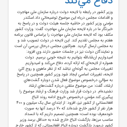
دفاع مي‌کند
وزير کشور در رابطه با لايحه دولت درباره سازمان ملي مهاجرت
و اقدامات مجلس درباه اين موضوع توضيحاتي داد.اسکندر
مؤمني وزير کشور در حاشيه جلسه هيئت دولت و در پاسخ به
خبرنگار ما در باره لايحه سازمان ملي مهاجرت گفت: وزارت کشور
مکلف بود که لايحه سازمان ملي مهاجرت را براساس قانون برنامه
هفتم به مجلس تقديم کند. اين لايحه در دولت تصويب شد و
به مجلس ارسال گرديد. هم‌اکنون مجلس درحال بررسي آن است
و نمايندگان دولت نيز در جلسات حضور دارند.وي افزود:
اميدواريم ان‌شاءالله بتوانيم به نتيجه خوبي برسيم. دولت
همواره از لايحه‌اي که ارائه کرده، دفاع مي‌کند و اميدواريم
تغييرات مجلس به گونه‌اي نباشد که از نظر ماهوي و روح کلي
لايحه، تغييرات اساسي ايجاد شود.وزير کشور همچنين در پاسخ
به سؤالي درخصوص موضوع فعال شدن دوباره گشت‌هاي
ارشاد، گفت: من موضوع متقني درباره گشت‌هاي ارشاد
نشنيده‌ام. در دولت قرار شد وزارت فرهنگ و ارشاد موضوع را
پيگيري کند.مؤمني درخصوص خروج ادامه روند اتباع
افغانستاني از کشور نيز، افزود: از ابتداي سال يک ميليون و 400
هزار نفر از کشور خارج شده‌اند که 70 درصد آنها به صورت
خودمعرف بوده است؛ همچنين تصميم داريم که با انسداد
مناسب مرزها، بازگشت اتباع خارج شده به حداقل برسد.وزير
کشور درمورد بازگشت دوباره اتباع افغانستاني که از کشور خارج