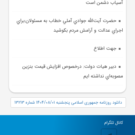
آسياب دشمن است
حضرت آيت‌الله جوادي آملي خطاب به مسئولان:براي
اجراي عدالت و آرامش مردم بکوشيد
جهت اطلاع
دبير هيات دولت: درخصوص افزايش قيمت بنزين
مصوبه‌اي نداشته ايم
دانلود روزنامه جمهوری اسلامی پنجشنبه 1404/08/01 شماره 13213
کانال تلگرام