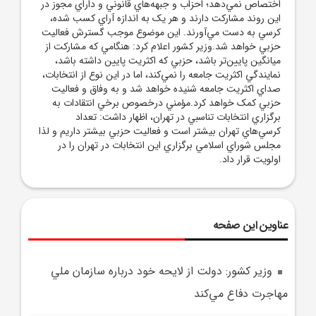
اختصاص نمي‌دهد؛ احزاب و جبهه‌هاي قانوني و داراي مجوز در
اين روند مشارکت دارند و هر يک به اندازه آراي کسب شده،
کرسي به دست مي‌آورند. اين موضوع موجب گسترش فعاليت
حزبي خواهد شد.وزير کشور اعلام کرد: هنگامي که مشارکت از
ميانگين پايين‌تر باشد، حزبي که اکثريت پايين داشته باشد،
نمايندگي اکثريت جامعه را نمي‌کند، اما در اين نوع از انتخابات،
صداي اکثريت جامعه شنيده خواهد شد و به وفاق و فعاليت
حزبي کمک خواهد کرد.مؤمني درخصوص برخي انتقادات به
برگزاري انتخابات تناسبي در تهران، اظهار داشت: تعداد
کرسي‌هاي تهران بيشتر است و فعاليت حزبي بيشتر داريم و لذا
مجلس شوراي اسلامي برگزاري اين انتخابات در تهران را در
اولويت قرار داد.
عناوین این صفحه
وزير کشور: دولت از لايحه خود درباره سازمان ملي
مهاجرت دفاع مي‌کند