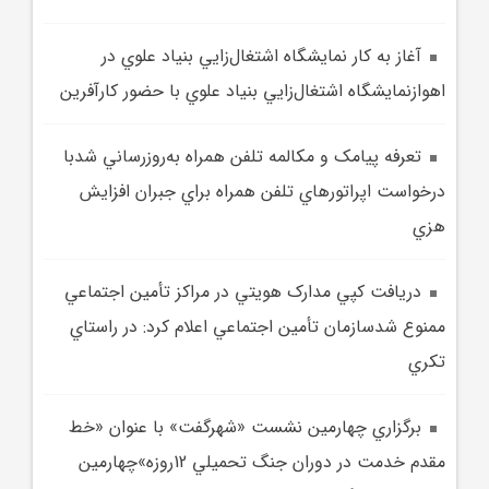
آغاز به کار نمايشگاه اشتغال‌زايي بنياد علوي در
اهوازنمايشگاه اشتغال‌زايي بنياد علوي با حضور کارآفرين
تعرفه پيامک و مکالمه تلفن همراه به‌روزرساني شدبا
درخواست اپراتورهاي تلفن همراه براي جبران افزايش
هزي
دريافت کپي مدارک هويتي در مراکز تأمين اجتماعي
ممنوع شدسازمان تأمين اجتماعي اعلام کرد: در راستاي
تکري
برگزاري چهارمين نشست «شهرگفت» با عنوان «خط
مقدم خدمت در دوران جنگ تحميلي 12روزه»چهارمين