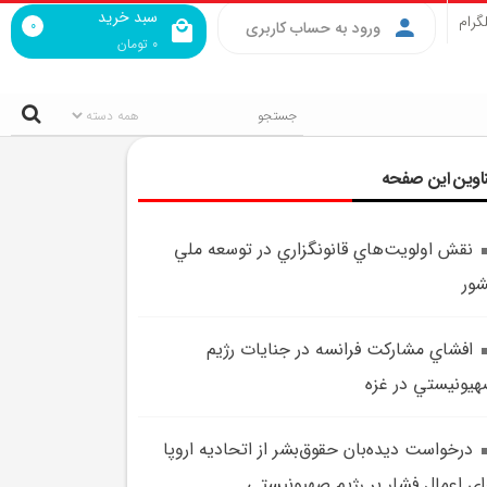
سبد خرید
گرام
0
ورود به حساب کاربری
0
تومان
اوین این صفحه
نقش اولويت‌هاي قانونگزاري در توسعه ملي
ور
افشاي مشارکت فرانسه در جنايات رژيم
يونيستي در غزه
درخواست ديده‌بان حقوق‌بشر از اتحاديه اروپا
اي اعمال فشار بر رژيم صهيونيستي