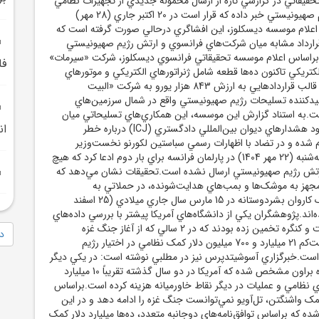
حقيقاتي در گزارشي تازه از ارسال محموله جديدي از تجهيزات نظامي
ساخت فرانسه به رژيم صهيونيستي خبر داده که قرار است در 20 اکتبر جاري (28 مهر)
ر اعلام موسسه ديسکلوز،‌ اين افشاگري درحالي صورت گرفته است که
 قرارداد مشابه ميان شرکت‌هاي فرانسوي و ارتش رژيم صهيونيستي
.براساس اعلام موسسه تحقيقاتي فرانسوي ديسکلوز، شرکت «سيرمات»
فل
لکتريکي تاکنون ده‌ها قطعه شامل ژنراتورهاي الکتريکي و موتورهاي
دقيق کنترل پهپاد را در قالب قراردادهايي به ارزش 843 هزار يورو به شرکت «البيت
يدکننده تسليحات رژيم صهيونيستي واقع در شمال سرزمين‌هاي
ت.به استناد گزارش اين موسسه، اين همکاري‌هاي تسليحاتي ميان
ان
پاريس و تل‌آويو با وجود هشدارهاي ديوان بين‌المللي دادگستري (ICJ) درباره خطر
 شده و در تضاد با اظهارات رسمي سباستين لکورنو نخست‌وزير
فرانسه است که روز سه‌شنبه (22 مهر 1404) در پارلمان فرانسه براي بار دوم ادعا کرد که هيچ
رتش رژيم صهيونيستي ارسال نشده است.تحقيقات نشان مي‌دهد که
پادهاي هرمس 900 مجهز به موشک‌ها و بمب‌هاي هدايت‌شونده، در حملاتي به
غيرنظاميان از جمله يک کاروان بشردوستانه در 15 مارس سال جاري ميلادي (25 اسفند
 شده‌اند.پژوهشگران يکي از دانشگاه‌هاي آمريکا پيشتر با بررسي داده‌هاي
عمومي و مکاتبات دولت و کنگره تخمين زده بودند که در 2 سالي که از آغاز جنگ غزه
دا
مي‌گذرد، واشنگتن دست‌کم 21 ميليارد و 700 ميليون دلار کمک نظامي در اختيار رژيم
است.خبرگزاري آسوشيتدپرس نيز در مطلبي نوشته است: در يکي ديگر
از پژوهش‌هاي دانشگاه براون مشخص شده که آمريکا در دو سال گذشته تقريباً 10 ميليارد
ي نظامي و عمليات در ديگر نقاط خاورميانه هزينه کرده است.براساس
ک واشنگتن، تل‌آويو نمي‌توانست جنگ غزه را ادامه دهد و در اين
 که براساس توافق‌نامه‌هاي دوجانبه متعدد، ده‌ها ميليارد دلار کمک