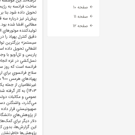
گرفته‌اند.اين مؤسسه ت
صفحه 10
تحويل داده شود.بنا ب
صفحه 11
پيش‌تر نيز درباره سه
مطالبي افشا شده بود
صفحه 12
توليدکننده موتورهاي ا
سيستمز» بزرگترين تول
اشغالي تحويل داده اس
نسل‌کشي در غزه انجام
سلاح فرانسوي براي ا
په
1403) به کار گرفته
صهيونيستي قرار داده 
دلار ديگر براي کمک‌ها
اين گزارش‌ها، بدون کم
پژوهش‌ها خاطرنشان شده