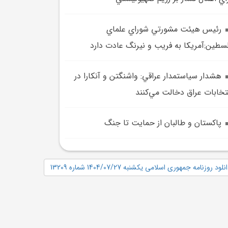
رئيس هيئت مشورتي شوراي علماي
سطين:آمريکا به فريب و نيرنگ عادت دارد
هشدار سياستمدار عراقي: واشنگتن و آنکارا در
تخابات عراق دخالت مي‌کنند
پاکستان و طالبان از حمايت تا جنگ
نلود روزنامه جمهوری اسلامی یکشنبه 1404/07/27 شماره 13209