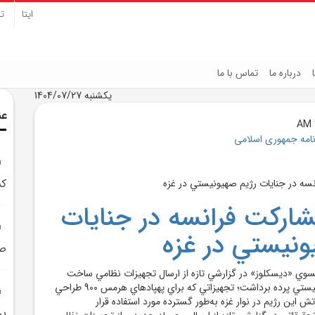
ایتا
تل
درباره ما
تماس با ما
یکشنبه 1404/07/27
عن
نامه جمهوری اسلامی
کش
ارکت فرانسه در جنايات
ونيستي در غزه
صه
وي «ديسکلوز» در گزارشي تازه از ارسال تجهيزات نظامي ساخت
فرانسه به رژيم صهيونيستي پرده برداشت؛ تجهيزاتي که براي پهپادهاي هرمس 900 طراحي
ش اين رژيم در نوار غزه به‌طور گسترده مورد استفاده قرار
بر