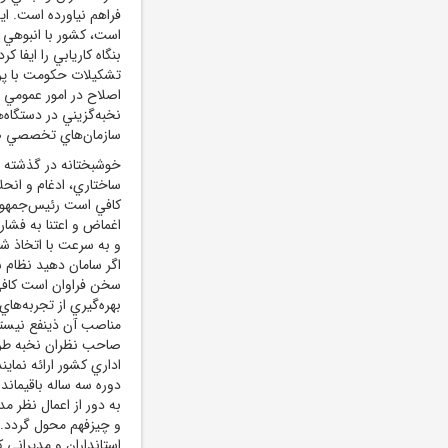
فراهم نياورده است. ا
است، کشور با انبوهي 
بنگاه کاريابي را ايفا ک
تشکيلات حکومت با پرد
اصلاح در امور عمومي 
نخبه‌گزيني در دستگاه
سازمان‌هاي تخصصي صد
خوشبختانه در گذشته 
ساختاري، ادغام و انحل
کافي است رئيس‌جمهور م
اغماض و اعتنا به فشا
و به سرعت با اتخاذ شي
اگر سامان دهيد نظام 
سخن فراوان است کافي 
بهره‌گيري از تجربه‌هاي
مناصب آن ذينفع نيستن
صاحب نظران نخبه طرح‌
اداري کشور ارائه نماي
دوره سه ساله باقيماند
به دور از اعمال نظر م
و چيزفهم محول گردد. د
استانداران و مديراني 