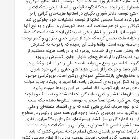
رفته نماينده همطراز وزير شناخته شود. براساس کدام منطق شرعي و
 همطراز وزير کرده است؟ اينگونه قوانين و اضافه کردن تشکيلات و
 حتي توسعه دفاتر شوراي نگهبان در استانها هزينه‌هاي گزافي را بر
يل کرده است! مجلس نه‌تنها از توسعه تشکيلات خود جلوگيري کند
يلاتي ساير قواهم ممانعت کند. ده‌ها شهرستان و استان و به تبع آنها
و شهرستانها با اصرار و فشار برخي نمايندگان ايجاد شده است که عملاً
ر خزانه ملت تحميل کرده که خود از عوامل جدي ناترازي و کسر بودجه
در جامعه بوده است. واقعا وقت آن رسيده که با توجه به گسترش
ام بخش عمده‌اي از خدمات روزمره که با دريافت هزينه مستقيم از
رد نمايندگان با ارائه طرح‌هاي قانوني جلوي گسترش بي‌رويه
رند. ادامه اين وضع مي‌تواند اقتصاد ملي را در استانها و کشور در
ر دهد و دولت را از تأمين هزينه‌هاي جاري و آتي خود ناتوان
 صندوق‌هاي بازنشستگي نمونه‌اي روشن است. بوروکراسي موجود
 به شکل بي‌رويه‌اي گسترش يافته، اما امروز با رويکرد جديد دولت
‌هاي مردم بايد تجديد نظر اساسي در اين رويه‌ها صورت پذيرد.
ر استان‌ها با فشار و لابي نمايندگان احداث شده و بعضا يک و يا چند
رت نمي‌گيرد نه‌تنها عملاً منجر به توسعه استان‌ها نشده بلکه سبب
 و انبوه سرمايه‌گذاري‌هايي شده که براي اقتصاد منطقه‌اي و ملي
و تقريبا فاقد بهره‌وري لازمند! وجود اين همه مدير و رئيس در سطوح
مختلف کشور 90 ميليوني به اندازه کل پرسنل کشور پيشرفته‌اي مثل ژاپن 130 ميليون نفري
سعه کشور تناسبي با گسترش بوروکراسي و تشکيلات دولت نداشته
ناکارآمد علاوه بر بلعيدن بخش اعظم بودجه عمومي کشور که بايد
رفاه عمومي گردد اسباب رضايت عمومي مردم را از نظام سياسي کشور