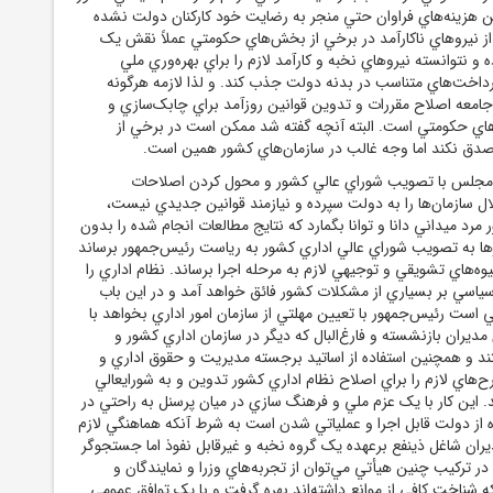
ين هزينه‌هاي فراوان حتي منجر به رضايت خود کارکنان دولت نشده
از نيروهاي ناکارآمد در برخي از بخش‌هاي حکومتي عملاً نقش يک
رده و نتوانسته نيروهاي نخبه و کارآمد لازم را براي بهره‌وري ملي
اخت‌هاي متناسب در بدنه دولت جذب کند. و لذا لازمه هرگونه
جامعه اصلاح مقررات و تدوين قوانين روزآمد براي چابک‌سازي و
‌هاي حکومتي است. البته آنچه گفته شد ممکن است در برخي از
ق نکند اما وجه غالب در سازمان‌هاي کشور همين است.
مجلس با تصويب شوراي عالي کشور و محول کردن اصلاحات
ال سازمان‌ها را به دولت سپرده و نيازمند قوانين جديدي نيست،
رد ميداني دانا و توانا بگمارد که نتايج مطالعات انجام شده را بدون
رها به تصويب شوراي عالي اداري کشور به رياست رئيس‌جمهور برساند
وه‌هاي تشويقي و توجيهي لازم به مرحله اجرا برساند. نظام اداري را
سياسي بر بسياري از مشکلات کشور فائق خواهد آمد و در اين باب
است رئيس‌جمهور با تعيين مهلتي از سازمان امور اداري بخواهد با
 مديران بازنشسته و فارغ‌البال که ديگر در سازمان اداري کشور و
د و همچنين استفاده از اساتيد برجسته مديريت و حقوق اداري و
هاي لازم را براي اصلاح نظام اداري کشور تدوين و به شورايعالي
ند. اين کار با يک عزم ملي و فرهنگ سازي در ميان پرسنل به راحتي در
ه از دولت قابل اجرا و عملياتي شدن است به شرط آنکه هماهنگي لازم
ديران شاغل ذينفع برعهده يک گروه نخبه و غيرقابل نفوذ اما جستجوگر
ر ترکيب چنين هيأتي مي‌توان از تجربه‌هاي وزرا و نمايندگان و
که شناخت کافي از موانع داشته‌اند بهره گرفت و با يک توافق عمومي