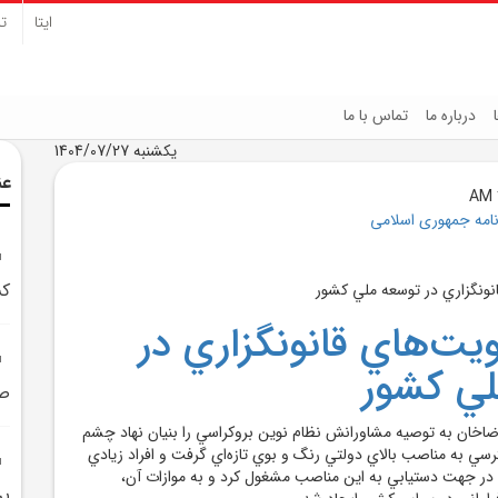
ایتا
تل
درباره ما
تماس با ما
یکشنبه 1404/07/27
عن
نامه جمهوری اسلامی
کش
يت‌هاي قانونگزاري در
لي کشور
صه
رضاخان به توصيه مشاورانش نظام نوين بروکراسي را بنيان نهاد چشم
ي به مناصب بالاي دولتي رنگ و بوي تازه‌اي گرفت و افراد زيادي
لم در جهت دستيابي به اين مناصب مشغول کرد و به موازات آن،
بر