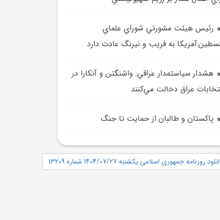
رئيس هيئت مشورتي شوراي علماي
سطين:آمريکا به فريب و نيرنگ عادت دارد
هشدار سياستمدار عراقي: واشنگتن و آنکارا در
تخابات عراق دخالت مي‌کنند
پاکستان و طالبان از حمايت تا جنگ
نلود روزنامه جمهوری اسلامی یکشنبه 1404/07/27 شماره 13209