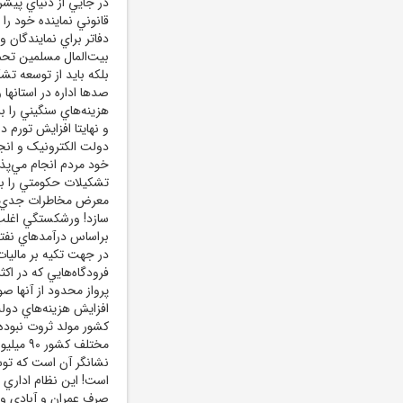
در جايي از دنياي پيش
قانوني نماينده خود را
دفاتر براي نمايندگان و
بيت‌المال مسلمين تحم
بلکه بايد از توسعه تشک
صدها اداره در استانها 
هزينه‌هاي سنگيني را ب
و نهايتا افزايش تورم 
دولت الکترونيک و انج
خود مردم انجام مي‌پذي
تشکيلات حکومتي را بگي
معرض مخاطرات جدي قرا
سازد! ورشکستگي اغلب
براساس درآمدهاي نفتي
در جهت تکيه بر ماليات
فرودگاه‌هايي که در اکث
پرواز محدود از آنها صو
افزايش هزينه‌هاي دولت
کشور مولد ثروت نبوده 
نشانگر آن است که تو
است! اين نظام اداري 
صرف عمران و آبادي و 