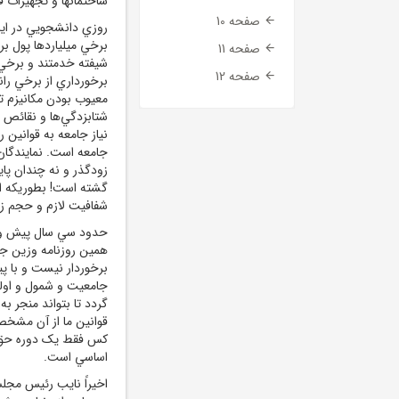
ساختمانها و تجهيزات ف
صفحه 10
روزي دانشجويي در ايا
برخي ميلياردها پول 
صفحه 11
شيفته خدمتند و برخي ت
صفحه 12
برخورداري از برخي ران
معيوب بودن مکانيزم ت
شتابزدگي‌ها و نقائص 
نياز جامعه به قوانين 
جامعه است. نمايندگان
زودگذر و نه چندان پاي
گشته است! بطوريکه اير
شفافيت لازم و حجم زيا
حدود سي سال پيش وقتي
همين روزنامه وزين جم
برخوردار نيست و با پي
جامعيت و شمول و اولو
گردد تا بتواند منجر ب
قوانين ما از آن مشخصه‌
کس فقط يک دوره حق ان
اساسي است.
اخيراً نايب رئيس مجل