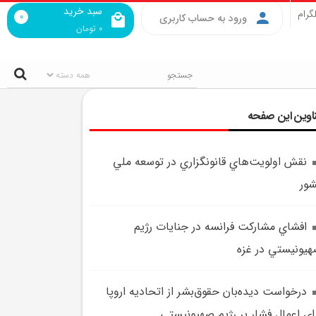
سبد خرید
گرام
0
ورود به حساب کاربری
0
تومان
اوین این صفحه
نقش اولويت‌هاي قانونگزاري در توسعه ملي
ور
افشاي مشارکت فرانسه در جنايات رژيم
يونيستي در غزه
درخواست ديده‌بان حقوق‌بشر از اتحاديه اروپا
اي اعمال فشار بر رژيم صهيونيستي