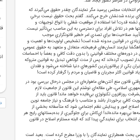
راواني در سراسر کشور ايجاد شد.
م انتخابات مجلس پرسيد مگر نمايندگان چقدر حقوق مي‌گيرند که
براي برنده شدنشان خرج مي‌کنند. گفتم بحث حقوق نيست برخي
شنه قدرت! اما استفاده از موقعيت شغلي با انواع توجيهات و
فل
تها هم در تلاش افراد براي دسترسي به اين مناصب بي‌تأثير نيست.
أييد صلاحيت‌ها براي تصدي امر خطير قانونگزاري موجب
زيادي در قوانين مدونه شده است! تشخيص اولويت‌ها و اهميت و
راهگشا نيازمند انسان‌هاي فرهيخته، متعادل و متعهد به حقوق عمومي
 در دوره‌هاي مختلف قوانيني را بدون دقت کافي و بعضاً با احساسات
ان
دار تصويب کرده‌اند که پس از مدت کوتاهي تبديل به قوانين متروکه
ان يکي از پرقانون‌ترين کشورهاي دنيا شناخته مي‌شود و فقدان
د قوانين اکثر مجريان و قاضيان و مردم را گرفتار کرده است!
 قانون منع آنتن‌هاي ماهواره‌اي در مجلس درحال بررسي بود در
هوري اسلامي، طي مقاله‌اي نوشتم اين قانون از جامعيت لازم
شرفت روزافزون تکنولوژي بي‌فايده خواهد ماند! قانون بايد از
يت کافي برخوردار باشد و متناسب با فرهنگ و نياز جامعه نوين
دا
ه اصلاح امور و پيدايش نظم اجتماعي شود که متأسفانه بخشي از
ها بي‌بهره مانده‌اند! اي‌کاش براي جلوگيري از بده‌بستانهاي رايج هر
تخاب براي نمايندگي پيدا کند که البته مستلزم اصلاح در قانون
س بحث همطرازي نمايندگان را با وزرا مطرح کرده است. بعيد است