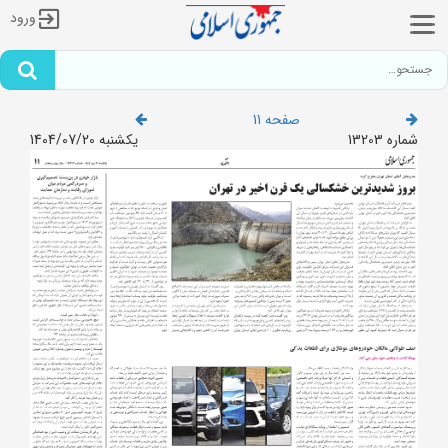
ورود
صفحه 11
شماره 13203
یکشنبه 1404/07/20