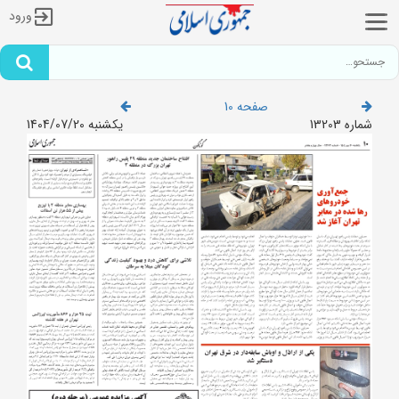
ورود
صفحه 10
شماره 13203
یکشنبه 1404/07/20