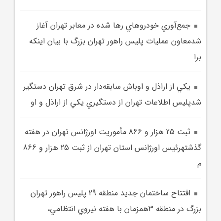
جمع‌آوري خودروهاي رها شده در معابر تهران آغاز
شدمعاون عمليات پليس راهور تهران بزرگ با بيان اينکه
برا
يکي از اراذل و اوباش سابقه‌دار در شرق تهران دستگير
شدپليس اطلاعات تهران از دستگيري يکي از اراذل و او
ثبت 25 هزار و 866 مأموريت اورژانس تهران در هفته
گذشتهرئيس اورژانس استان تهران از ثبت 25 هزار و 866
م
افتتاح ساختمان جديد منطقه 29 پليس راهور تهران
بزرگ در منطقه 3همزمان با هفته نيروي انتظامي،