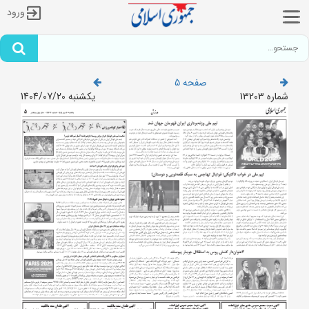
ورود
صفحه 5
شماره 13203
یکشنبه 1404/07/20