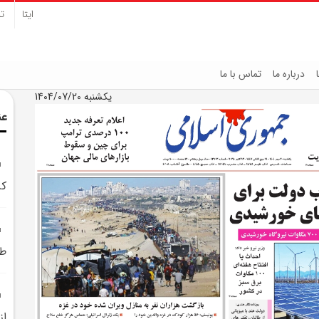
ایتا
تل
درباره ما
تماس با ما
یکشنبه 1404/07/20
عن
کر
طا
از