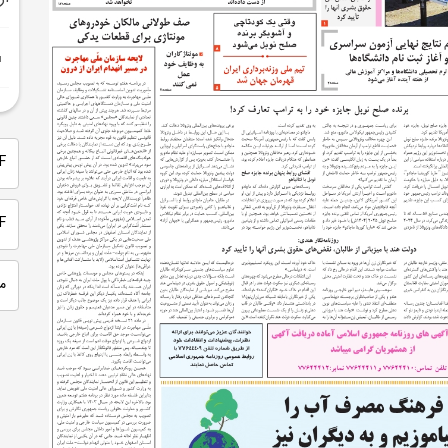
PDF 
PDF
م