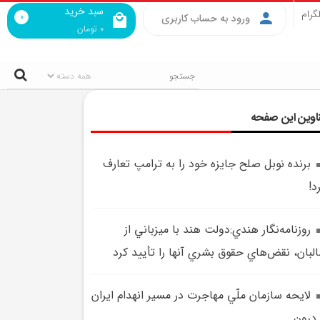
سبد خرید
گرام
0
ورود به حساب کاربری
0
تومان
اوین این صفحه
برنده نوبل صلح جايزه خود را به ترامپ تعارف
د!
روزنامه‌نگار هندي:دولت هند با ميزباني از
لبان، نقض‌هاي حقوق بشري آنها را تأييد کرد
لايحه سازمان ملّي مهاجرت در مسير انهدام ايران
 درون