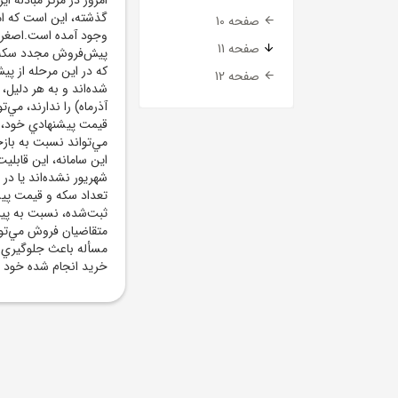
گذشته، اين است که ا
صفحه 10
وجود آمده است.اصغر ب
صفحه 11
پيش‌فروش مجدد سکه طلا
که در اين مرحله از پ
صفحه 12
قيمت پيشنهادي خود، ع
مي‌تواند نسبت به باز
شهريور نشده‌اند يا در
تعداد سکه و قيمت پيش
ثبت‌شده، نسبت به پيش
متقاضيان فروش مي‌توان
مسأله باعث جلوگيري 
خريد انجام شده خود را