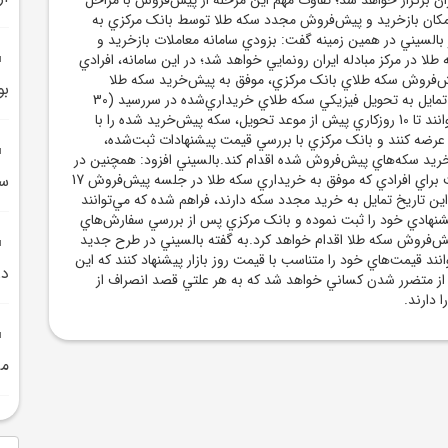
مکان بازخريد و پيش‌فروش مجدد سکه طلا توسط بانک مرکزي به
السيني در همين زمينه گفت: بزودي سامانه معاملات بازخريد و
 در مرکز مبادله ايران رونمايي خواهد شد؛ در اين سامانه، افرادي
يش‌فروش سکه طلاي بانک مرکزي، موفق به پيش‌خريد سکه طلا
بو
شده‌اند و به هر دليل، تمايل به تحويل فيزيکي سکه طلاي خريداري‌شده در سررسيد (30
آذرماه) را ندارند، مي‌توانند تا 10 روزکاري پيش از موعد تحويل، سکه پيش‌خريد شده را با
رضه کنند و بانک مرکزي با بررسي قيمت پيشنهادات ثبت‌شده،
خريد سکه‌هاي پيش‌فروش شده اقدام کند.بالسيني افزود: همچنين در
اين سامانه، اين قابليت براي افرادي که موفق به خريداري سکه طلا در جلسه پيش‌فروش 17
سو
 اين تاريخ تمايل به خريد مجدد سکه دارند، فراهم شده که مي‌توانند
نهادي خود را ثبت نموده و بانک مرکزي پس از بررسي سفارش‌هاي
‌فروش سکه طلا اقدام خواهد کرد.به گفته بالسيني در طرح جديد
ند قيمت‌هاي خود را متناسب با قيمت روز بازار پيشنهاد کنند که اين
در
از متضرر شدن کساني خواهد شد که به هر علتي قصد انصراف از
 دارند.
مر