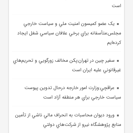
است
يک عضو کميسون امنيت ملي و سياست خارجي
مجلس:متأسفانه براي برخي علافان سياسي شغل ايجاد
کرده‌ايم
سفير چين در تهران:پکن مخالف زورگويي و تحريم‌هاي
غيرقانوني عليه ايران است
عراقچي:وزارت امور خارجه درحال تدوين پيوست
سياست خارجي براي هر منطقه آزاد است
ورود ديوان محاسبات به انحراف مالي ناشي از تأمين
منابع پژوهشگاه نيرو از شرکت‌هاي دولتي