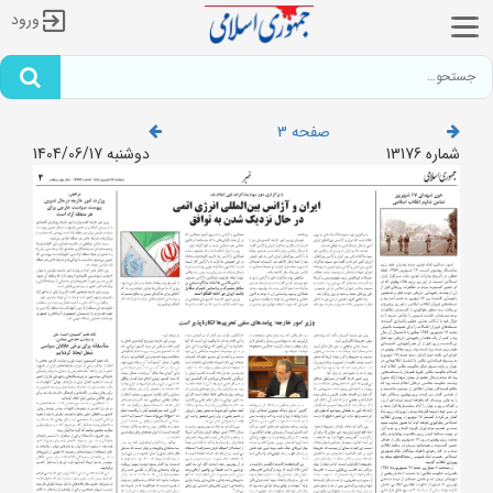
ورود
صفحه 3
شماره 13176
دوشنبه 1404/06/17