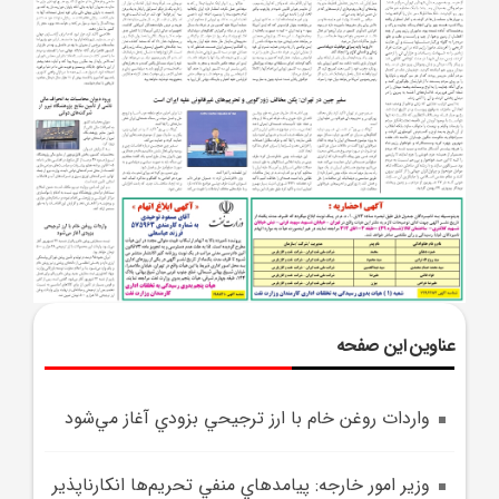
عناوین این صفحه
واردات روغن خام با ارز ترجيحي بزودي آغاز مي‌شود
وزير امور خارجه: پيامدهاي منفي تحريم‌ها انکارناپذير