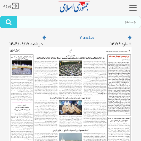
ورود
صفحه 2
شماره 13176
دوشنبه 1404/06/17