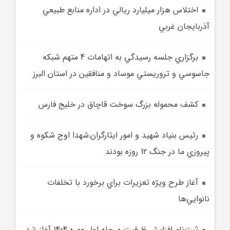
اختلاس هزار ميليارد ريالي در اداره منابع طبيعي
آذربايجان غربي
برگزاري جلسه رسيدگي به اتهامات 4 متهم شبکه
جاسوسي و تروريستي موساد و منافقين در استان البرز
کشف محموله‌‌ بزرگ سوخت قاچاق در خليج فارس
رئيس بنياد شهيد و امور ايثارگران:شهدا اوج شکوه و
پيروزي ما در جنگ 12 روزه بودند
آغاز طرح ويژه تعزيرات براي برخورد با تخلفات
نانوايي‌ها
ثبت‌نام افزايش ظرفيت مرحله اول عمره 1404 آغاز شد