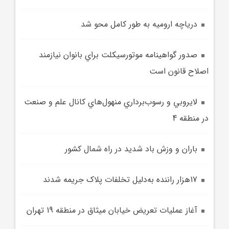
درياچه اروميه به طور کامل محو شد
صدور گواهينامه موتورسيکلت براي بانوان نيازمند
اصلاح قانون است
لايروبي و رسوب‌برداري منهول‌هاي کانال علم و صنعت
در منطقه 4
باران و وزش باد شديد در راه شمال کشور
17هزار راننده به‌دليل تخلفات پلاک جريمه شدند
آغاز عمليات تعريض خيابان ميثاق در منطقه 19 تهران