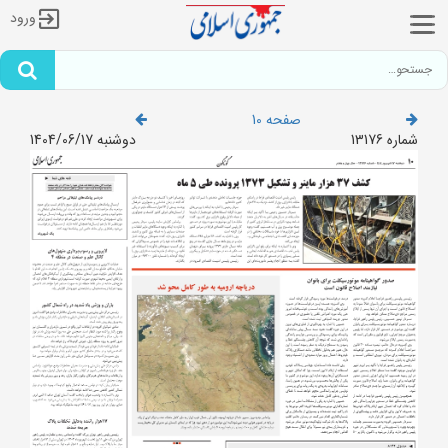
ورود
صفحه 10
شماره 13176
دوشنبه 1404/06/17