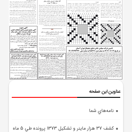
عناوین این صفحه
نامه‌هاي شما
کشف 37 هزار ماينر و تشکيل 1373 پرونده طي 5 ماه