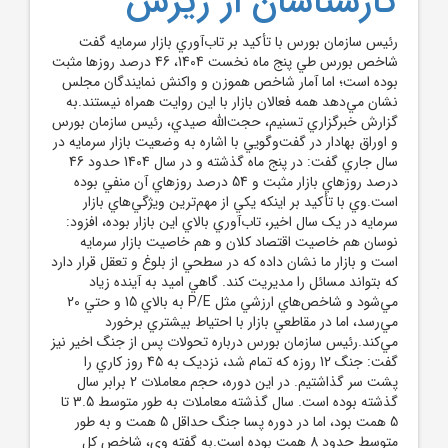
کارشناسان از ريزش
رئيس سازمان بورس با تأکيد بر تاب‌آوري بازار سرمايه گفت
شاخص بورس طي پنج ماه نخست 1404، 46 درصد روزها مثبت
بوده است؛ اما آمار شاخص هموزن و واکنش نمايندگان مجلس
نشان مي‌دهد همه فعالان بازار با اين روايت همراه نيستند.به
گزارش خبرگزاري تسنيم، حجت‌الله صيدي، رئيس سازمان بورس
و اوراق بهادار در گفت‌وگويي با اشاره به وضعيت بازار سرمايه در
سال جاري گفت: در پنج ماه گذشته و در سال 1404 حدود 46
درصد روزهاي بازار مثبت و 54 درصد روزهاي آن منفي بوده
است.وي با تأکيد بر اينکه يکي از مهم‌ترين ويژگي‌هاي بازار
سرمايه در يک سال اخير، تاب‌آوري بالاي اين بازار بوده، افزود:
نوسان هم خاصيت اقتصاد کلان و هم خاصيت بازار سرمايه
است و بازار ما نشان داده که در سطحي از بلوغ و تعقل قرار دارد
که بتواند مسائل را مديريت کند. گاهي اميد به آينده زياد
مي‌شود و شاخص‌هاي ارزشي مثل P/E به بالاي 15 و حتي 20
مي‌رسد، اما در مقاطعي بازار با احتياط بيشتري برخورد
مي‌کند.رئيس سازمان بورس درباره تحولات پس از جنگ اخير نيز
گفت: جنگ 12 روزه که تمام شد، نزديک به 45 روز کاري را
پشت سر گذاشتيم. در اين دوره، حجم معاملات 2 برابر سال
گذشته بوده است. سال گذشته معاملات به طور متوسط 3.5 تا
5 همت بود، اما در دوره پسا جنگ حداقل 5 همت و به طور
متوسط حدود 8 همت بوده است.به گفته وي، شاخص کل