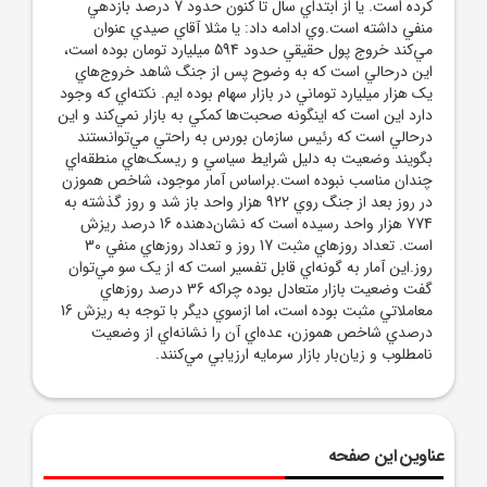
کرده است. يا از ابتداي سال تا کنون حدود 7 درصد بازدهي
منفي داشته است.وي ادامه داد: يا مثلا آقاي صيدي عنوان
مي‌کند خروج پول حقيقي حدود 594 ميليارد تومان بوده است،
اين درحالي است که به وضوح پس از جنگ شاهد خروج‌هاي
يک هزار ميليارد توماني در بازار سهام بوده ايم. نکته‌اي که وجود
دارد اين است که اينگونه صحبت‌ها کمکي به بازار نمي‌کند و اين
درحالي است که رئيس سازمان بورس به راحتي مي‌توانستند
بگويند وضعيت به دليل شرايط سياسي و ريسک‌هاي منطقه‌اي
چندان مناسب نبوده است.براساس آمار موجود، شاخص هموزن
در روز بعد از جنگ روي 922 هزار واحد باز شد و روز گذشته به
774 هزار واحد رسيده است که نشان‌دهنده 16 درصد ريزش
است. تعداد روزهاي مثبت 17 روز و تعداد روزهاي منفي 30
روز.اين آمار به گونه‌اي قابل تفسير است که از يک سو مي‌توان
گفت وضعيت بازار متعادل بوده چراکه 36 درصد روزهاي
معاملاتي مثبت بوده است، اما ازسوي ديگر با توجه به ريزش 16
درصدي شاخص هموزن، عده‌اي آن را نشانه‌اي از وضعيت
نامطلوب و زيان‌بار بازار سرمايه ارزيابي مي‌کنند.
عناوین این صفحه