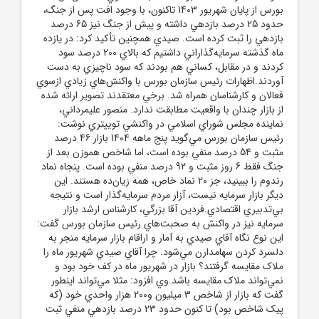
بورس از پايان شهريور 1403 تاکنون، با وجود افت پس از جنگ،
حدود 25 درصد بازدهي داشته و پيش از جنگ نيز 65 درصد
بازدهي را ثبت کرده است. صيدي همچنين تأکيد کرد: در يازده
ماه گذشته سرمايه‌گذاراني داشتيم که بالاي 200 درصد سود
کردند و در مقابل، کساني هم بودند که سود ناچيزي به دست
آوردند.اظهارات رئيس سازمان بورس با واکنش‌هاي زيادي ازسوي
فعالان و کارشناسان همراه شد. برخي معتقدند تصوير ارائه شده
از بازار چندان با واقعيت مطابقت ندارد. منصور عليمرداني،
نماينده مجلس شوراي اسلامي در واکنشي توييتري نوشت:
رئيس سازمان بورس مي‌گويد پنج ماهه 1404 بازار 46 درصد
مثبت و 54 درصد منفي بوده است، اما شاخص هموزن بعد از
جنگ فقط 6 روز مثبت و 92 درصد منفي بوده است. پنجاه نماد
رندوم را ببينيد، جز 20 نماد خاص، همه زيان‌ده هستند. اين
ديگر بازار سرمايه نيست، آزار مردم سرمايه‌گذار است و نتيجه
بي‌تدبيري اقتصادي.فردين آقا بزرگي، کارشناس ارشد بازار
سرمايه نيز در واکنش به صحبت‌هاي رئيس سازمان بورس گفت:
اين نوع نگاه آقاي صيدي به آمار و اراقام بازار سرمايه منجر به
دلسرد کردن سهامدارن مي‌شود. چرا آقاي صيدي شهريور ماه را
ملاک مقايسه گرفتند؟ بازار در شهريور ماه در کف خود بود و
نمي‌تواند ملاک مقايسه باشد.وي افزود: مثلا مي‌تواند اينطور
گفت که بازار از شاخص 3 ميليون و200 هزار واحدي خود (که
پيک شاخص بود) تا کنون حدود 23 درصد بازدهي منفي ثبت