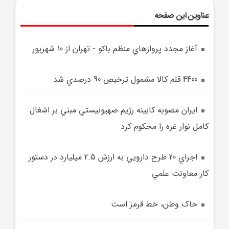
عناوین این صفحه
آغاز مجدد پروازهاي منظم باکو - تهران از 10 شهريور
4400 قلم کالا مشمول ترخيص 90 درصدي شد
ايران مصوبه کابينه رژيم صهيونيستي مبني بر اشغال
کامل نوار غزه را محکوم کرد
اجراي 20 طرح دارويي به ارزش 2.5 ميليارد در دستور
کار معاونت علمي
خاک وطن، خط قرمز است