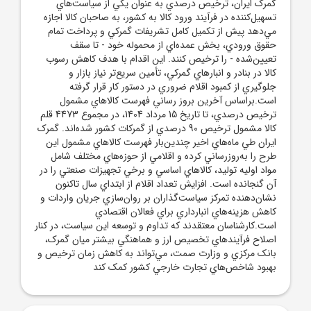
گمرک ايران، ترخيص درصدي به عنوان يکي از سياست‌هاي
تسهيل‌کننده در فرآيند ورود کالا به کشور، به صاحبان کالا اجازه
مي‌دهد پيش از تکميل کامل تشريفات گمرکي و پرداخت تمام
حقوق ورودي، بخش عمده‌اي از محموله خود - تا سقف
تعيين‌شده - را ترخيص کنند. اين اقدام با هدف کاهش رسوب
کالا در بنادر و انبارهاي گمرکي، تأمين سريع‌تر نياز بازار و
جلوگيري از کمبود اقلام ضروري در دستور کار قرار گرفته
است.براساس آخرين بروز رساني فهرست کالاهاي مشمول
ترخيص درصدي، تا تاريخ 15 مرداد 1404، در مجموع 4473 قلم
کالا مشمول ترخيص 90 درصدي از گمرکات کشور شده‌اند. گمرک
ايران طي ماه‌هاي اخير چندين‌بار فهرست کالاهاي مشمول اين
طرح را به‌روزرساني کرده و اقلامي از حوزه‌هاي مختلف شامل
مواد اوليه توليد، کالاهاي اساسي و برخي تجهيزات صنعتي را در
آن گنجانده است. افزايش تعداد اقلام از ابتداي سال تاکنون
نشان‌دهنده تمرکز سياست‌گذاران بر روان‌سازي جريان واردات و
کاهش هزينه‌هاي انبارداري براي فعالان اقتصادي
است.کارشناسان معتقدند که تداوم و توسعه اين سياست، در کنار
اصلاح فرآيندهاي تخصيص ارز و هماهنگي بيشتر ميان گمرک،
بانک مرکزي و وزارت صمت، مي‌تواند به کاهش زمان ترخيص و
بهبود شاخص‌هاي تجارت خارجي کشور کمک کند