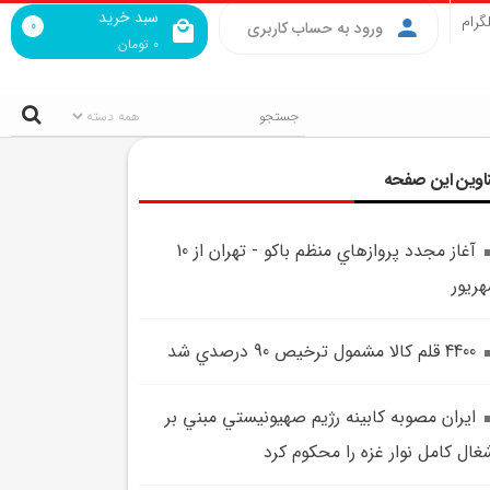
سبد خرید
گرام
0
ورود به حساب کاربری
0
تومان
اوین این صفحه
آغاز مجدد پروازهاي منظم باکو - تهران از 10
ريور
4400 قلم کالا مشمول ترخيص 90 درصدي شد
ايران مصوبه کابينه رژيم صهيونيستي مبني بر
غال کامل نوار غزه را محکوم کرد