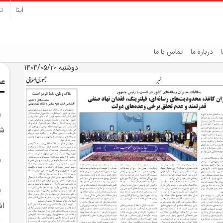
ایتا
تل
درباره ما
تماس با ما
دوشنبه 1404/05/20
عن
شه
اش