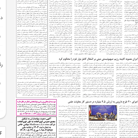
دس
رئ
PDF 