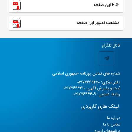
PDF این صفحه
مشاهده تصویر این صفحه
کانال تلگرام
شماره های تماس روزنامه جمهوری اسلامی
دفتر مرکزی: 02177644420
ثبت و پذیرش آگهی: 02177644410
روابط عمومی: 02177644409
لینک های کاربردی
درباره ما
تماس با ما
برنامه‌های آینده