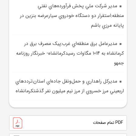
مدير شرکت ملي پخش فرآورده‌هاي نفتي
منطقه:استقرار دو دستگاه خودروي سيارعرضه بنزين در
پايانه مرزي باشم
مديرعامل برق منطقه‌اي غرب:پيک مصرف برق در
کرمانشاه به 1014 مگاوات رسيدکرمانشاه- خبرنگار روزنامه
جمهو
مديرکل راهداري و حمل‌ونقل جاده‌اي استان:ترددهاي
اربعيني مرز خسروي از مرز نيم ميليون نفر گذشتکرمانشاه
PDF تمام صفحات