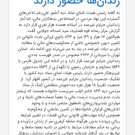
زندان‌ها حضور دارند
به گفته رئيس هيئت امناي ستاد ديه کشور علي‌رغم تلاش‌هاي
گسترده اين نهاد مردمي در استخلاص بدهکاران مالي، اما آمار
زندانيان جرايم غيرعمد در آستانه هجده هزار نفري قرار دارد.به
گزارش مرکز رسانه قوه قضاييه، سيد اسداله جولايي گفت:
هم‌اکنون 17 هزار و 129 مرد و 863 بانوي ايراني بابت ناتواني در
تامين ديون خصوصي ناشي از محکوميت‌هاي مالي يا مطالبه
داير بر ديات غيرعمد در بند به سر مي‌برند.وي ادامه داد: استان
تهران با ميزباني از 2722 محبوس در صدر فهرست عددي
زندانيان جرايم غيرعمد قرار دارد و در ادامه اين جدول فارس با
1542 محکوم و خراسان‌ رضوي با نگهداري از 1539 مددجوي
غيربزهکار حضور دارند.رئيس هيات امناي ستاد ديه کشور با
تفکيک جنسيت زندانيان جرايم غيرعمد در کشور اظهار کرد: از
جمعيت تقريباً 18 هزار نفره مددجويان متقاضي کمک از ستاد
مردمي ديه 863 خانم اغلب سرپرست خانواده هستند که بيشتر
بابت عدم مديريت درست مالي يا بعضاً ضمانت‌هاي نابجا و در
مواردي بلندپروازي‌هاي نامعقول متضرر شده و با وجود
تلاش‌هاي فراوان خانواده‌ها در تامين بخشي از محکوم‌به
همچنين ارائه مهلت‌هاي قانوني برخي قضات در تغيير شرايط
ريالي پرونده بدون هرگونه سابقه کيفري سر از زندان درآورده و
برخي به حکم معادلات مرتبط با تاخير در تاديه بعضا ماه‌ها و
سال‌ها در بند گرفتار شده‌اند.جولايي با احصاي زندانيان بدهکار