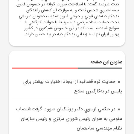
ديات غيرعمد گفت: با اصلاحات صورت گرفته در خصوص قانون
بيمه اجباري شخص ثالث و به موازات آن کاهش رانندگان
بدهکار ديه‌هاي فوتي و جرحي امروز عمده مددجويان غيرمالي
تحت حمايت ستاد مردمي ديه مرتبط با حوادث کارگاهي يا
سوانح شبه‌عمد است که در اين خصوص هم‌اکنون در کشور
پهناور ايران تنها 100 زنداني بدهکار ديه در بند حضور دارند.
عناوین این صفحه
حمايت قوه قضائيه از ايجاد اختيارات بيشتر براي
پليس در به‌کارگيري سلاح
در حکمي ازسوي دکتر پزشکيان صورت گرفت؛انتصاب
مقومي به عنوان رئيس شوراي مرکزي و رئيس سازمان
نظام مهندسي ساختمان