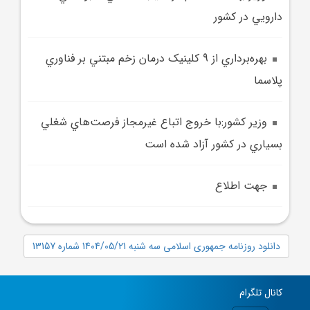
دارويي در کشور
بهره‌برداري از 9 کلينيک درمان زخم مبتني بر فناوري
پلاسما
وزير کشور:با خروج اتباع غيرمجاز فرصت‌هاي شغلي
بسياري در کشور آزاد شده است
جهت اطلاع
دانلود روزنامه جمهوری اسلامی سه شنبه 1404/05/21 شماره 13157
کانال تلگرام