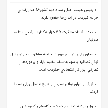
رئيس هيئت امناي ستاد ديه کشور:18 هزار زنداني
جرايم غيرعمد در زندان‌ها حضور دارند
صدور اسناد مالکيت 35 هزار هکتار از اراضي منطقه
صوفيان
معاون اول رئيس‌جمهور در جلسه مشترک معاونين اول
قواي قضائيه و مجريه:ستاد تنظيم بازار و برخوردهاي
نظارتي ابزار کار اقتصادي حکومت است
ايران و عراق توافق امنيتي و طرح اتصال ريلي امضا
کردند
وزير بهداشت اعلام کردشيب کاهشي کمبودهاي