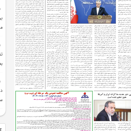
بر
مي
تن
بع
دي
سف
PDF 