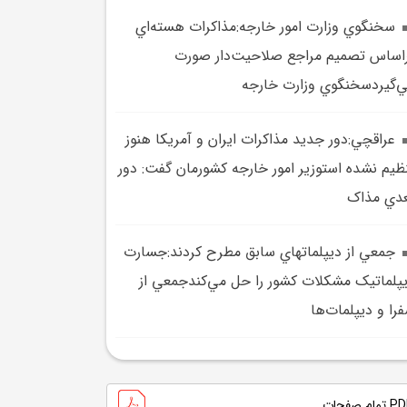
سخنگوي وزارت امور خارجه:مذاکرات هسته‌اي
اساس تصميم مراجع صلاحيت‌دار صورت
‌گيردسخنگوي وزارت خارجه
عراقچي:دور جديد مذاکرات ايران و آمريکا هنوز
ظيم نشده استوزير امور خارجه کشورمان گفت: دور
دي مذاک
جمعي از ديپلماتهاي سابق مطرح کردند:جسارت
پلماتيک مشکلات کشور را حل مي‌کندجمعي از
را و ديپلمات‌ها
تمام صفحات