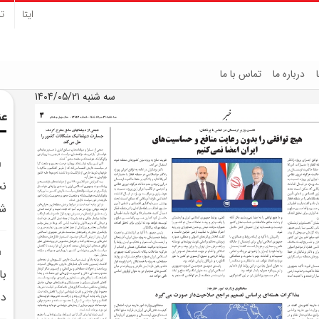
ایتا
تل
درباره ما
تماس با ما
سه شنبه 1404/05/21
عن
نخ
شو
دش