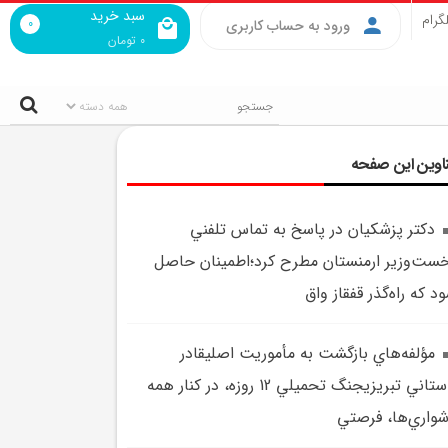
سبد خرید
گرام
0
ورود به حساب کاربری
0
تومان
اوین این صفحه
دکتر پزشکيان در پاسخ به تماس تلفني
ست‌وزير ارمنستان مطرح کرد؛اطمينان حاصل
د که راه‌گذر قفقاز واق
مؤلفه‌هاي بازگشت به مأموريت اصليقادر
باستاني تبريزيجنگ تحميلي 12 روزه، در کنار همه
واري‌ها، فرصتي