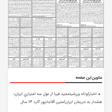
عناوین این صفحه
اخبارکوتاه ورزشيتمجيد فيبا از غول سه امتيازي ايران؛
هشدار به حريفان ايران!متين آقاجانپور گارد 24 سال