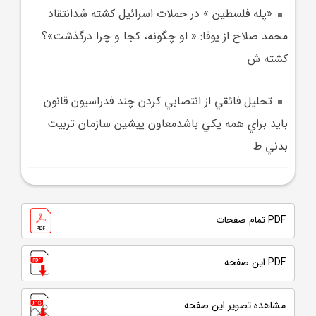
«پله فلسطين » در حملات اسرائيل کشته شدانتقاد
محمد صلاح از يوفا: « او چگونه، کجا و چرا درگذشت»؟
کشته ش
تحليل فائقي از انتصابي کردن چند فدراسيون قانون
بايد براي همه يکي باشدمعاون پيشين سازمان تربيت
بدني ط
PDF تمام صفحات
PDF این صفحه
مشاهده تصویر این صفحه