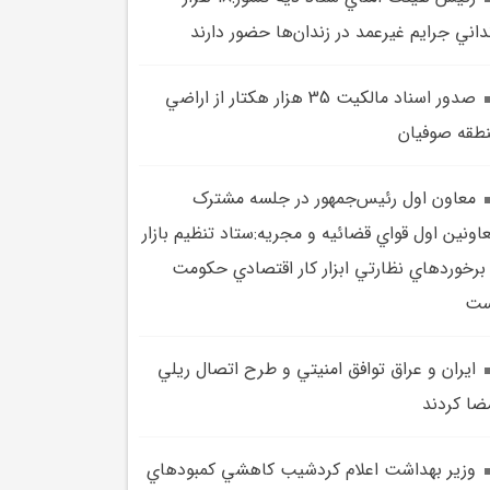
داني جرايم غيرعمد در زندان‌ها حضور دارند
صدور اسناد مالکيت 35 هزار هکتار از اراضي
طقه صوفيان
معاون اول رئيس‌جمهور در جلسه مشترک
اونين اول قواي قضائيه و مجريه:ستاد تنظيم بازار
برخوردهاي نظارتي ابزار کار اقتصادي حکومت
ست
ايران و عراق توافق امنيتي و طرح اتصال ريلي
ضا کردند
وزير بهداشت اعلام کردشيب کاهشي کمبودهاي