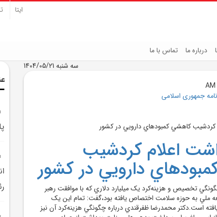
ایتا
تل
درباره ما
تماس با ما
سه شنبه 1404/05/21
عن
نامه جمهوری اسلامی
پل
اشت اعلام کردشيب
بودهاي دارويي در کشور
ان
رئ
گونگي تخصيص و هزينه‌کرد يک ميليارد دلاري که با موافقت رهبر
ه ملي به حوزه سلامت اختصاص يافته بود،گفت: تمام اين يک
افته است.دکتر محمدرضا ظفرقندي درباره چگونگي هزينه‌کرد آن نيز