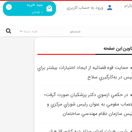
سبد خرید
گرام
0
ورود به حساب کاربری
0
تومان
اوین این صفحه
حمايت قوه قضائيه از ايجاد اختيارات بيشتر براي
يس در به‌کارگيري سلاح
در حکمي ازسوي دکتر پزشکيان صورت گرفت؛
تصاب مقومي به عنوان رئيس شوراي مرکزي و
يس سازمان نظام مهندسي ساختمان
رئيس هيئت امناي ستاد ديه کشور:18 هزار