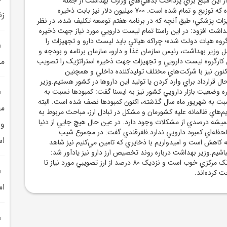
ن دلار از اين مبلغ براي پرداخت بدهي‌هاي وزارت بهداشت از جمله
بدهي‌هاي پرسنلي بوده که توزيع و تمام شده است. 700 ميليون دلار نيز بابت ذخيره
زن
زات پزشکي؛ طبق آنچه که در برنامه هفتم توسعه تکليف شده، در نظر
داشت افزود: در اين راستا تمام ليست دارويي مورد نياز جهت ذخيره
روه هيات دولت شده؛ چراکه هياتي بايد ليست دارو و تجهيزات را
 وزير بهداشت، رئيس سازمان غذا و دارو، سازمان برنامه و بودجه و
من
کارگروه ليست دارويي و تجهيزات جهت ذخيره استراتژيک را تصويب
کنون نيز با شرکت‌هاي مختلف توليدکننده داخلي و همچنين
ل قرارداد براي وارد کردن يا توليد اين داروها در کشور هستيم.وزير
 وضعيت بازار دارويي کشور نيز به ايسنا گفت: کمبودها نسبت به
ت به شهريور ماه سال گذشته، اکنون کمبودها نصف شده است. البته
مع
م‌هاي ظالمانه عليه کشورمان و مشکل در تبادل ارز، مباحث مربوط به
 هميشه درصدي از مشکلات وجود دارد. در عين حال هيچ جايي از دنيا
و 
حظه‌اي کمبود دارويي ندارد.ظفرقندي گفت: در مجموع شيب
ا
ه کاهش است و اميدواريم با ذخايري که تامين مي‌کنيم نيز شاهد
اشيم.وزير بهداشت درباره روند تخصيص ارز دارو نيز يادآور شد:
تخصيص ارز ازسوي بانک مرکزي خوب است و نزديک 80 درصد از ارز تصويبي مورد نياز تا
ت کرده‌اند.
ام