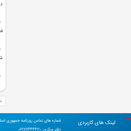
دا
فن
شغ
دا
شماره های تماس روزنامه جمهوری اسل
لینک های کاربردی
دفتر مرکزی: 02177644420