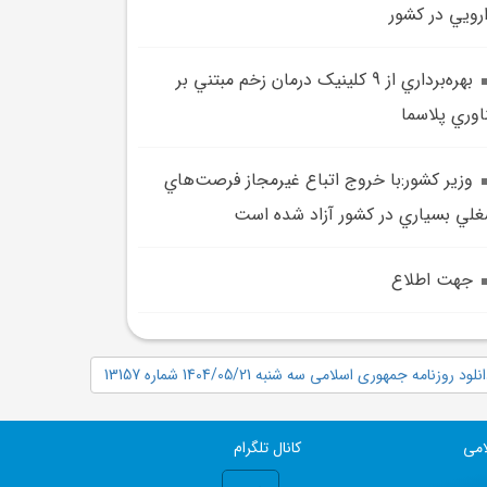
رويي در کشور
بهره‌برداري از 9 کلينيک درمان زخم مبتني بر
اوري پلاسما
وزير کشور:با خروج اتباع غيرمجاز فرصت‌هاي
لي بسياري در کشور آزاد شده است
جهت اطلاع
نلود روزنامه جمهوری اسلامی سه شنبه 1404/05/21 شماره 13157
امی
کانال تلگرام