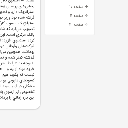
گفت: 300ميليو
صفحه 10
استراتژيک دارو و تجهي
صفحه 11
گرفته شده بود.وزير به
استراتژيک، مصوب کارگ
صفحه 12
تصويب مي‌کرد که شامل
بانک مرکزي است. اين 
کرده است.وي افزود: ا
شرکت‌هاي وارداتي درحا
بهداشت همچنين درباره
گذشته کمتر شده و نسب
با توجه به شرايط تحري
خريد مواد اوليه و...
نيست که بگويد هيچ ل
کمبودهاي دارويي رو ب
مشکلي در اين زمينه نب
اين بازه زماني را پرداخ