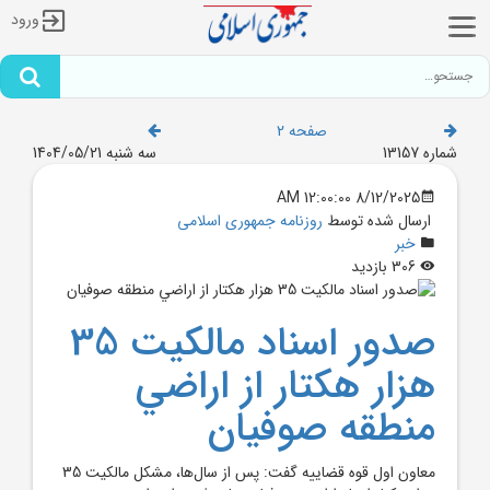
ورود
صفحه 2
شماره 13157
سه شنبه 1404/05/21
8/12/2025 12:00:00 AM
ارسال شده توسط
روزنامه جمهوری اسلامی
خبر
306 بازدید
صدور اسناد مالکيت 35
هزار هکتار از اراضي
منطقه صوفيان
معاون اول قوه قضاييه گفت: پس از سال‌ها، مشکل مالکيت 35