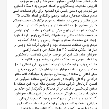
هزار هکتار اسناد اراضي صوفيان صادر شد و اين امر موجب
افزايش شفافيت، پاسخگويي و اعتماد عمومي به دستگاه قضايي
مي‌شود.در پي دستور رئيس قوه قضاييه براي رفع مشکلات ثبتي
مردم منطقه صوفيان، مراسم رسمي واگذاري اسناد مالکيت 35
هزار هکتار از اراضي اين منطقه به مردم برگزار شد.حجت‌الاسلام
خليلي معاون اول دستگاه قضا در اين مراسم گفت: در راستاي
منويات مقام معظم رهبري مبني بر تثبيت و سنددار کردن اراضي
بر حسب دغدغه مندي و دستورات راهگشاي رئيس قوه قضاييه
جهت حل مشکلات مردم و تثبيت اراضي و با هدف کمک به
مردم بومي منطقه، تصميمات مهم و قانوني گرفته شد و پس از
سال‌ها، مشکل مالکيت 35 هزار هکتار حل و اسناد اراضي
صوفيان صادر شد. اين امر موجب افزايش شفافيت، پاسخگويي
و اعتماد عمومي به دستگاه قضايي مي‌شود.وي با اشاره به
قدرداني رئيس قوه قضائيه در جلسه شوراي عالي قضائي از حل
معضل اراضي منطقه صوفيان خاطرنشان کرد: دعواي حقوقي
ميان اهالي روستاها در پرونده‌اي موسوم به موقوفات قائم مقام
فراهاني و ادعاي وقفيت در خصوص اراضي منطقه صوفيان در
استان آذربايجان شرقي، مشکل چندين ساله مردم اين منطقه را
مرتفع کرد.خليلي با تأکيد بر اثر ماندگار و تأثيرگذار اين حکم در
پايان دادن منازعه طولاني مدت مالکيت اراضي منطقه صوفيان
گفت: اين پرونده يکي از پرونده‌هايي بود که پيچيدگي‌هاي
فراواني داشت و شخص رئيس قوه قضاييه ابعاد مختلف اين
پرونده را بررسي کرد و در نهايت با کارشناسي‌هاي متعدد در