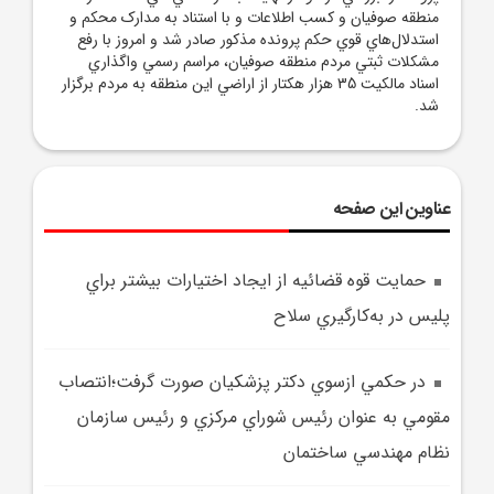
منطقه صوفيان و کسب اطلاعات و با استناد به مدارک محکم و
استدلال‌هاي قوي حکم پرونده مذکور صادر شد و امروز با رفع
مشکلات ثبتي مردم منطقه صوفيان، مراسم رسمي واگذاري
اسناد مالکيت 35 هزار هکتار از اراضي اين منطقه به مردم برگزار
شد.
عناوین این صفحه
حمايت قوه قضائيه از ايجاد اختيارات بيشتر براي
پليس در به‌کارگيري سلاح
در حکمي ازسوي دکتر پزشکيان صورت گرفت؛انتصاب
مقومي به عنوان رئيس شوراي مرکزي و رئيس سازمان
نظام مهندسي ساختمان