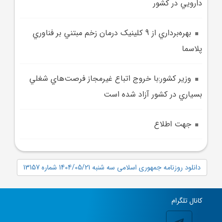
دارويي در کشور
بهره‌برداري از 9 کلينيک درمان زخم مبتني بر فناوري
پلاسما
وزير کشور:با خروج اتباع غيرمجاز فرصت‌هاي شغلي
بسياري در کشور آزاد شده است
جهت اطلاع
دانلود روزنامه جمهوری اسلامی سه شنبه 1404/05/21 شماره 13157
کانال تلگرام