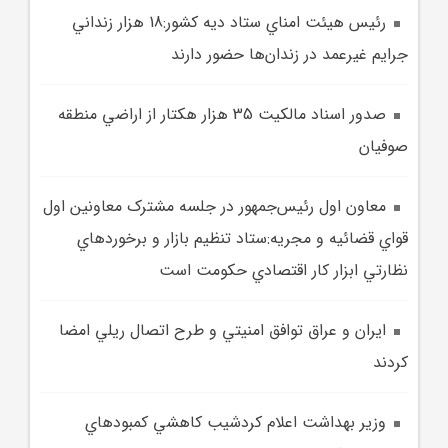
رئيس هيئت امناي ستاد ديه کشور:18 هزار زنداني
جرايم غيرعمد در زندان‌ها حضور دارند
صدور اسناد مالکيت 35 هزار هکتار از اراضي منطقه
صوفيان
معاون اول رئيس‌جمهور در جلسه مشترک معاونين اول
قواي قضائيه و مجريه:ستاد تنظيم بازار و برخوردهاي
نظارتي ابزار کار اقتصادي حکومت است
ايران و عراق توافق امنيتي و طرح اتصال ريلي امضا
کردند
وزير بهداشت اعلام کردشيب کاهشي کمبودهاي