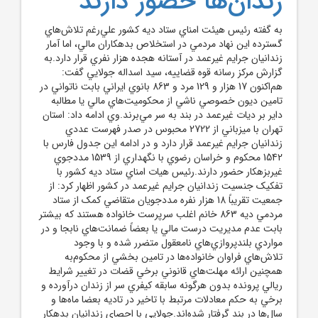
زندان‌ها حضور دارند
به گفته رئيس هيئت امناي ستاد ديه کشور علي‌رغم تلاش‌هاي
گسترده اين نهاد مردمي در استخلاص بدهکاران مالي، اما آمار
زندانيان جرايم غيرعمد در آستانه هجده هزار نفري قرار دارد.به
گزارش مرکز رسانه قوه قضاييه، سيد اسداله جولايي گفت:
هم‌اکنون 17 هزار و 129 مرد و 863 بانوي ايراني بابت ناتواني در
تامين ديون خصوصي ناشي از محکوميت‌هاي مالي يا مطالبه
داير بر ديات غيرعمد در بند به سر مي‌برند.وي ادامه داد: استان
تهران با ميزباني از 2722 محبوس در صدر فهرست عددي
زندانيان جرايم غيرعمد قرار دارد و در ادامه اين جدول فارس با
1542 محکوم و خراسان‌ رضوي با نگهداري از 1539 مددجوي
غيربزهکار حضور دارند.رئيس هيات امناي ستاد ديه کشور با
تفکيک جنسيت زندانيان جرايم غيرعمد در کشور اظهار کرد: از
جمعيت تقريباً 18 هزار نفره مددجويان متقاضي کمک از ستاد
مردمي ديه 863 خانم اغلب سرپرست خانواده هستند که بيشتر
بابت عدم مديريت درست مالي يا بعضاً ضمانت‌هاي نابجا و در
مواردي بلندپروازي‌هاي نامعقول متضرر شده و با وجود
تلاش‌هاي فراوان خانواده‌ها در تامين بخشي از محکوم‌به
همچنين ارائه مهلت‌هاي قانوني برخي قضات در تغيير شرايط
ريالي پرونده بدون هرگونه سابقه کيفري سر از زندان درآورده و
برخي به حکم معادلات مرتبط با تاخير در تاديه بعضا ماه‌ها و
سال‌ها در بند گرفتار شده‌اند.جولايي با احصاي زندانيان بدهکار