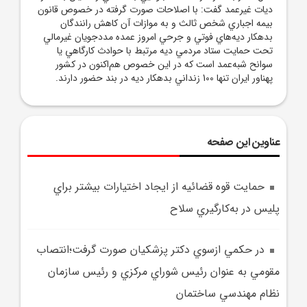
ديات غيرعمد گفت: با اصلاحات صورت گرفته در خصوص قانون
بيمه اجباري شخص ثالث و به موازات آن کاهش رانندگان
بدهکار ديه‌هاي فوتي و جرحي امروز عمده مددجويان غيرمالي
تحت حمايت ستاد مردمي ديه مرتبط با حوادث کارگاهي يا
سوانح شبه‌عمد است که در اين خصوص هم‌اکنون در کشور
پهناور ايران تنها 100 زنداني بدهکار ديه در بند حضور دارند.
عناوین این صفحه
حمايت قوه قضائيه از ايجاد اختيارات بيشتر براي
پليس در به‌کارگيري سلاح
در حکمي ازسوي دکتر پزشکيان صورت گرفت؛انتصاب
مقومي به عنوان رئيس شوراي مرکزي و رئيس سازمان
نظام مهندسي ساختمان