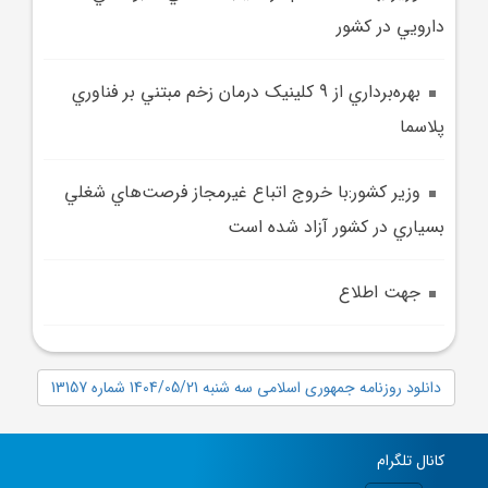
دارويي در کشور
بهره‌برداري از 9 کلينيک درمان زخم مبتني بر فناوري
پلاسما
وزير کشور:با خروج اتباع غيرمجاز فرصت‌هاي شغلي
بسياري در کشور آزاد شده است
جهت اطلاع
دانلود روزنامه جمهوری اسلامی سه شنبه 1404/05/21 شماره 13157
کانال تلگرام