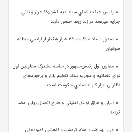
رئيس هيئت امناي ستاد ديه کشور:18 هزار زنداني
جرايم غيرعمد در زندان‌ها حضور دارند
صدور اسناد مالکيت 35 هزار هکتار از اراضي منطقه
صوفيان
معاون اول رئيس‌جمهور در جلسه مشترک معاونين اول
قواي قضائيه و مجريه:ستاد تنظيم بازار و برخوردهاي
نظارتي ابزار کار اقتصادي حکومت است
ايران و عراق توافق امنيتي و طرح اتصال ريلي امضا
کردند
وزير بهداشت اعلام کردشيب کاهشي کمبودهاي