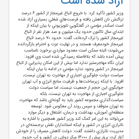
آزاد شده است
وزير کشور تأکيد کرد: با خروج اتباع غيرمجاز از کشور 6 درصد
تراکنش نان کاهش يافته و فرصت‌هاي شغلي بسياري آزاد شده
است.اسکندر مؤمني در گفتگويي تلويزيوني با بيان اينکه از
ابتداي سال تاکنون حدود يک ميليون و صد هزار نفر از اتباع
غيرمجاز کشور را ترک کرده‌اند، گفت: حدود 70 درصد اتباع
غيرمجاز خودمعرف هستند و در نهايت عزت و احترام بازگردانده
مي‌شوند؛ البته ممکن است معدود مواردي برخورد نامناسب
پيش آمده باشد که بلافاصله رسيدگي شده است.وي افزود:
ايران نگاه مهاجرستيز ندارد اما بيش از اين امکان پذيرايي از اتباع
غيرمجاز در کشور وجود ندارد.مؤمني در ادامه با بيان اينکه
سياست دولت جلوگيري اجباري از مهاجرت به تهران نيست،
افزود: با اينکه زيرساخت‌ها و ظرفيت منابع انرژي و آب تهران
جوابگوي اين حجم از جمعيت نيست، اما سياست دولت
جلوگيري اجباري از مهاجرت به تهران نيست، بلکه
سياست‌گذاري مجموعه کشور بايد به گونه‌اي باشد که مهاجرت
به تهران متوقف و سپس روند آن معکوس شود. توسعه
منطقه‌اي آموزش، بهداشت و درمان، اشتغال و ديگر موارد
مي‌تواند به اين امر کمک کند.وزير کشور همچنين با اشاره به
ناترازي انرژي در کشور و اينکه استانداران نقش برجسته‌اي در
مديريت ناترازي داشتند گفت: دولت کاهش مصرف را از خودش
آغاز کرد؛ برق بيش از 14000 مرکز دولتي در کشور و آب حدود