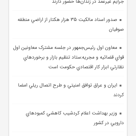
جرايم غيرعمد در زندان‌ها حضور دارند
صدور اسناد مالکيت 35 هزار هکتار از اراضي منطقه
صوفيان
معاون اول رئيس‌جمهور در جلسه مشترک معاونين اول
قواي قضائيه و مجريه:ستاد تنظيم بازار و برخوردهاي
نظارتي ابزار کار اقتصادي حکومت است
ايران و عراق توافق امنيتي و طرح اتصال ريلي امضا
کردند
وزير بهداشت اعلام کردشيب کاهشي کمبودهاي
دارويي در کشور