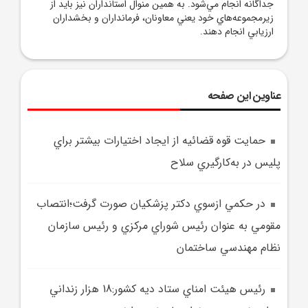
جداگانه انجام مي‌شود. به همين منوال استانداران نيز بايد از
زيرمجموعه‌هاي خود يعني معاونان، فرمانداران و بخشداران
ارزيابي انجام دهند.
عناوین این صفحه
حمايت قوه قضائيه از ايجاد اختيارات بيشتر براي
پليس در به‌کارگيري سلاح
در حکمي ازسوي دکتر پزشکيان صورت گرفت؛انتصاب
مقومي به عنوان رئيس شوراي مرکزي و رئيس سازمان
نظام مهندسي ساختمان
رئيس هيئت امناي ستاد ديه کشور:18 هزار زنداني