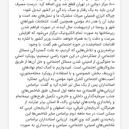
800 مرکز دولتي در تهران قطع شد.وي اضافه کرد: درست مصرف
کردن بايد به يک رفتار و سبک زندگي در کشور تبديل شود؛
چراکه انرژي فسيلي ميراث مشترک ما و نسل‌هاي بعد است و
نبايد آن را هدر داد.مؤمني همچنين گفت: انتخابات شوراهاي
شهر و روستا در ارديبهشت سال آينده، در صورت فراهم شدن
زيرساختها به صورت تمام الکترونيک برگزار مي‌شود که افزايش
سرعت و دقت را به همراه خواهد داشت.وزير کشور با اشاره به
اقدامات انجام‌شده در حوزه اجتماعي هم گفت: با وجود
برنامه‌ريزي و تلاش‌هايي که کرديم، به علت گستردگي مسائل
اجتماعي از عملکردمان در اين حوزه راضي نيستيم؛ رويکرد اصلي
ما جلوگيري از امنيتي شدن مسائل اجتماعي و حل آن‌ها از طريق
سازوکارهاي اجتماعي است. اميدواريم با کمک تمام نهادهاي
ذي‌ربط، بخش خصوصي و با استفاده از رويکرد محله‌محوري،
آسيب‌هاي اجتماعي کنترل شود.مؤمني به ارزيابي عملکرد
استانداران پس از يک سال نيز اشاره کرد و گفت: براساس
ارزيابي‌هاي اقتصادي سه ماهه اول امسال، طبق شاخص‌هاي
جذب سرمايه‌گذاري داخلي و خارجي، تکميل طرح‌هاي نيمه‌تمام
و راه‌اندازي واحدهاي توليدي راکد، 5 استان برتر عبارتند از
هرمزگان، آذربايجان شرقي، يزد، اصفهان و آذربايجان غربي که
ممکن است در سه ماهه دوم براساس ساير شاخص‌ها اين
رتبه‌بندي تغيير کند.وي افزود: ارزيابي استانداران براساس
شاخص‌هاي امنيتي، اجتماعي، سياسي و مردمداري به صورت