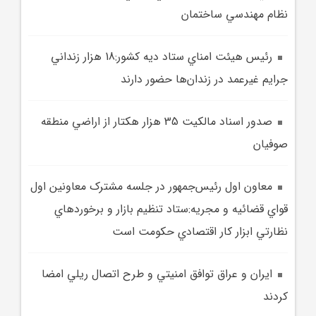
نظام مهندسي ساختمان
رئيس هيئت امناي ستاد ديه کشور:18 هزار زنداني
جرايم غيرعمد در زندان‌ها حضور دارند
صدور اسناد مالکيت 35 هزار هکتار از اراضي منطقه
صوفيان
معاون اول رئيس‌جمهور در جلسه مشترک معاونين اول
قواي قضائيه و مجريه:ستاد تنظيم بازار و برخوردهاي
نظارتي ابزار کار اقتصادي حکومت است
ايران و عراق توافق امنيتي و طرح اتصال ريلي امضا
کردند