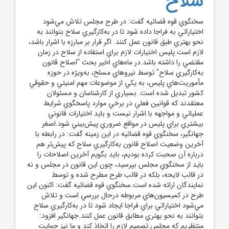
سلاح
سخنگوي قوه قضائيه گفت: در طرح مجلس تلاش مي‌شود
اختياراتي به فراجا داده شود تا در به‌کارگيري سلاح بتوانند به
نحو بهتري طبق قانون عمل کنند. اگر قرار بر مبارزه با اشرار باشد،
لازم است پليس اختيارات لازم براي استفاده از سلاح در زمان
مقتضي را داشته باشد.در ماه‌هاي اخير بحث "اصلاح قانون
به‌کارگيري سلاح" توسط نيروهاي مسلح، به‌ويژه در حوزه
مأموريت‌هاي پليس، به يکي از موضوعات مهم امنيتي و حقوقي
کشور تبديل شده است. بسياري از کارشناسان و مسئولان
معتقدند که قوانين فعلي در برخي موارد پاسخگوي شرايط
عملياتي و مواجهه با اشرار نيست و بايد اختيارات قانوني
بيشتري براي پليس در مواقع ضروري پيش‌بيني شود.اصغر
جهانگير، سخنگوي قوه قضائيه در اين زمينه گفت: در رابطه با
آخرين وضعيت اصلاح قانون به‌کارگيري سلاح که پيش‌تر هم
درباره آن صحبت کرده بوديم، بايد بگويم آخرين اصلاحات را
بايد از سخنگوي مجلس بپرسيد، چون اين قانون در مجلس و نه
در قالب لايحه، بلکه در قالب طرح مطرح شده و توسط
نمايندگان ارائه شده است.سخنگوي قوه قضائيه گفت: اکنون اين
طرح در کميسيون‌هاي مربوطه درحال بررسي است و تلاش
مي‌شود اختياراتي براي فراجا ايجاد شود تا در به‌کارگيري سلاح
بتوانند به نحو بهتري مطابق قانون عمل کنند.جهانگير افزود:
منتظريم که مجلس تصميم لازم را اتخاذ کند و ما نيز حمايت