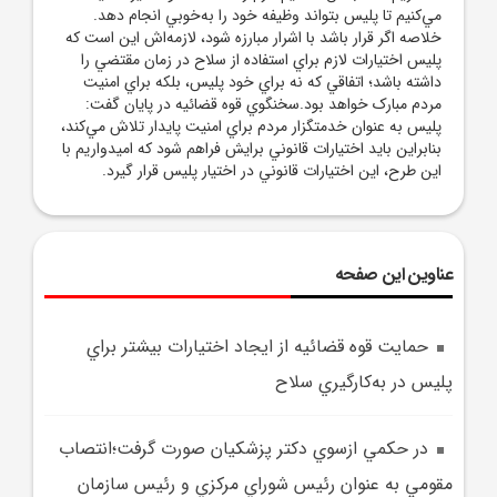
مي‌کنيم تا پليس بتواند وظيفه خود را به‌خوبي انجام دهد.
خلاصه اگر قرار باشد با اشرار مبارزه شود، لازمه‌اش اين است که
پليس اختيارات لازم براي استفاده از سلاح در زمان مقتضي را
داشته باشد؛ اتفاقي که نه براي خود پليس، بلکه براي امنيت
مردم مبارک خواهد بود.سخنگوي قوه قضائيه در پايان گفت:
پليس به عنوان خدمتگزار مردم براي امنيت پايدار تلاش مي‌کند،
بنابراين بايد اختيارات قانوني برايش فراهم شود که اميدواريم با
اين طرح، اين اختيارات قانوني در اختيار پليس قرار گيرد.
عناوین این صفحه
حمايت قوه قضائيه از ايجاد اختيارات بيشتر براي
پليس در به‌کارگيري سلاح
در حکمي ازسوي دکتر پزشکيان صورت گرفت؛انتصاب
مقومي به عنوان رئيس شوراي مرکزي و رئيس سازمان