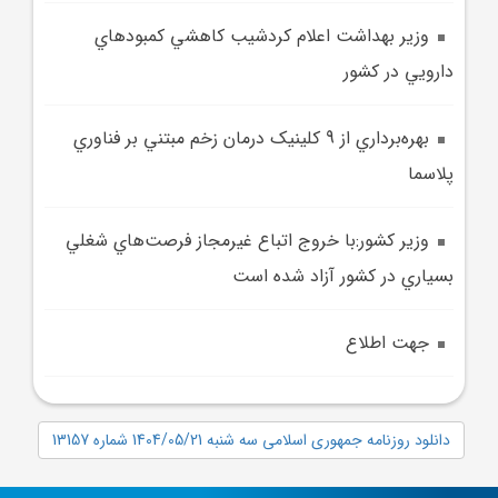
وزير بهداشت اعلام کردشيب کاهشي کمبودهاي
دارويي در کشور
بهره‌برداري از 9 کلينيک درمان زخم مبتني بر فناوري
پلاسما
وزير کشور:با خروج اتباع غيرمجاز فرصت‌هاي شغلي
بسياري در کشور آزاد شده است
جهت اطلاع
دانلود روزنامه جمهوری اسلامی سه شنبه 1404/05/21 شماره 13157