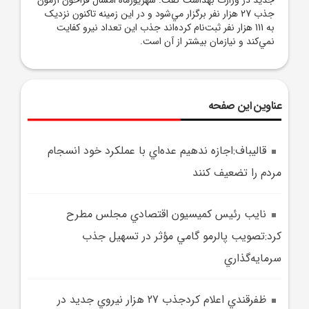
جذب 27 هزار نفر برگزار مي‌شود و در اين زمينه تاکنون نزديک
به 111 هزار نفر ثبت‌نام کرده‌اند جذب اين تعداد نيرو کفايت
نمي‌کند و نيازمان بيشتر از آن است.
عناوین این صفحه
قاليباف:اجازه ندهيم عده‌اي با عملکرد خود انسجام
مردم را تضعيف کنند
نايب ‌رئيس کميسيون اقتصادي مجلس مطرح
کرد:تصويب پالرمو گامي مؤثر در تسهيل جذب
سرمايه‌گذاري
ظفرقندي اعلام کردجذب 27 هزار نيروي جديد در