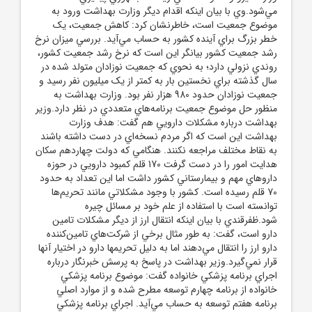
مي‌شود.وي با بيان اينکه اقدام ديگر وزارت بهداشت ورود به
موضوع جمعيت است، خاطرنشان کرد: کاهش جمعيت، يک
خطر بزرگ براي آينده کشور به حساب مي‌آيد. بررسي ميزان نرخ
رشد جمعيت کشور بيانگر اين است که نرخ رشد جمعيت کشور،
روندي نزولي دارد؛ به نحوي که جمعيت نوزادان متولد شده در
سال گذشته براي نخستين بار به کمتر از يک ميليون نفر رسيد و
جمعيت نوزادان حدود 980 هزار نفر بود. وزارت بهداشت به
منظور حل موضوع جمعيت برنامه‌هاي متعددي در نظر دارد.وزير
بهداشت درباره مشکلات دارويي هم گفت: هدف وزارت
بهداشت اين است که اگر مردم نسخه‌اي در دست داشته باشند
به نقاط مختلف مراجعه نکنند. هنگامي که دولت چهاردهم سکان
هدايت امور را در دست گرفت 170 قلم کمبود دارويي در حوزه
داروهاي مهم و بيمارستاني کشور داشت اما اين تعداد به حدود
70 قلم رسيده است. کشور با وجود مشکلاتي مانند تحريم‌ها
توانسته است با استفاده از علم خود بر مسائل چيره
شود.ظفرقندي با بيان اينکه انتقال ارز از ديگر مشکلات تامين
دارو است، گفت: به طور مثال برخي از شرکت‌هاي تامين‌کننده
دارو ارز را انتقال مي‌دهند اما به دليل تحريمها دارو در اختيار آنها
قرار نمي‌گيرد.وزير بهداشت در پاسخ به پرسش خبرنگار درباره
اجراي برنامه پزشکي خانواده گفت: موضوع برنامه پزشکي
خانواده از برنامه چهارم توسعه مطرح شده و از موارد اصلي
برنامه هفتم توسعه به حساب مي‌آيد. اجراي برنامه پزشکي