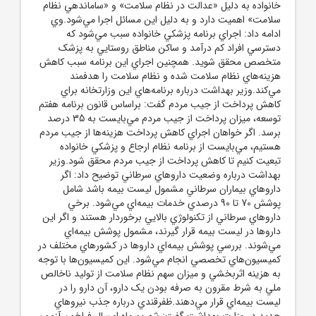
خانواده به دليل «عدالت در نظام سلامت» و «ساماندهي نظام
سلامت» اهميت دارد و به دليل اين مسائل اجرا مي‌شود.وي
ادامه داد: اجراي برنامه پزشکي خانواده سبب مي‌شود که
دسترسي افراد کم درآمد و ساکن مناطق روستايي به پزشک
متخصص محقق شويد. همچنين اجراي اين برنامه سبب کاهش
هزينه‌هاي نظام سلامت شده و نظام سلامت را هدفمند
مي‌کند.وزير بهداشت درباره برنامه‌هاي اين وزارتخانه براي
کاهش پرداخت از جيب مردم گفت: براساس قانون برنامه هفتم
توسعه، ميزان پرداخت از جيب مردم مي‌بايست به 35 درصد
برسد. اگر خواهان اجراي کاهش پرداخت هزينه‌ها از جيب مردم
هستيم، مي‌بايست از برنامه نظام ارجاع و پزشکي خانواده
تبعيت کنيم تا کاهش پرداخت از جيب مردم محقق شود.وزير
بهداشت درباره وضعيت داروهاي سرطاني توضيح داد: اگر
داروهاي بيماران سرطاني مشمول ليست بيمه باشد شامل
پوشش 70 تا 90 درصدي خدمات بيمه‌اي مي‌شود. برخي
داروهاي سرطاني از تکنولوژي بالايي برخوردار هستند و اگر اين
داروها در ليست بيمه قرار گيرند، مشمول پوشش بيمه‌اي
مي‌شوند. بررسي پوشش بيمه‌اي داروها در کشورهاي مختلف در
کميسيون‌هاي تخصصي انجام مي‌شود. اين کميسيون‌ها با توجه
به هزينه اثربخشي و ميزان سهم نظام سلامت از توليد ناخالص
ملي به شرط مقرون به صرفه بودن يک دارو، آن دارو را در
ليست بيمه‌اي قرار مي‌دهند.ظفرقندي درباره جذب نيروهاي
جديد در وزارت بهداشت گفت: شهريورماه امسال فراخون آزمون