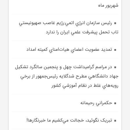
شهريور ماه
رئيس سازمان انرژي اتمي:رژيم غاصب صهيونيستي
تاب تحمل پيشرفت علمي ايران را ندارد
تمديد عضويت اعضاي هيات‌امناي کميته امداد
در مراسم گراميداشت چهل و پنجمين سالگرد تشکيل
جهاد دانشگاهي مطرح شدگلايه رئيس‌جمهور از برخي
رويه‌هاي غلط در نظام آموزشي کشور
حکمراني رحيمانه
تبريک نگوئيد، خجالت مي‌کشيم ما خبرنگارها!