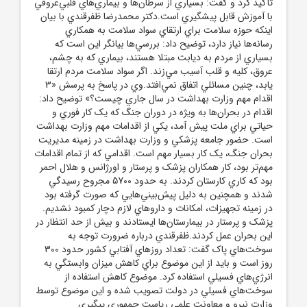
تأکيد کرد و گفت: بسياري از سرطان‌ها و بيماري‌هاي قلبي‌عروقي
با آموزش قابل پيشگيري است.دکتر محمدرضا ظفرقندي با بيان
اينکه حوزه سلامت براي ارتقاي سواد سلامت به همکاري
رسانه‌ها نياز دارد، توضيح داد: بررسي‌ها بيانگر اين است که
بسياري از مردم به ديابت مبتلا هستند، بيماري که به چشم،
عروق، کليه و قلب آسيب مي‌زند. اگر سواد سلامت مردم ارتقا
يابد، چنين مسائلي اتفاق نمي‌افتد.وي در پاسخ به پرسش «3
اقدام مهم وزارت بهداشت در سال جاري چيست؟» توضيح داد:
اقدام در بحران‌ها به ويژه در دوران جنگ که يک کار فوري و
حياتي براي ملت پيش آمد، يکي از اقدامات مهم وزارت بهداشت
است. حضور جامعه پزشکي و وزارت بهداشت در زمينه مديريت
بحران جنگ، يک کار بسيار مهم است. اقدامي که از تمام اقدامات
مهم‌تر بود، کار همکاران پزشک و پرستار و اورژانس و هلال احمر
بود که کاري کارستان کردند. به حدود 5700 مجروح رسيدگي
شدند و همچنين به دليل پيش‌بيني‌هايي که صورت گرفته بود
در زمينه تجهيزات، امکانات و داروهاي لازم دچار کمبود نشديم.
پزشک و پرستار در بيمارستان‌ها ايستادند و بيش از حد انتظار در
اين بحران عمل کردند.ظفرقندي درباره ضرورت توجه به
سوخت‌هاي پاک گفت: تعداد روزهاي آفتابي کشور حدود 300
روز است و بايد از اين موضوع براي کاهش ميزان وابستگي به
انرژي‌هاي فسيلي استفاده کرد. موضوع کاهش استفاده از
سوخت‌هاي فسيلي در دولت تصويب شده و اين موضوع توسط
وزارت نيرو و معاونت علمي رياست جمهوري پيگيري