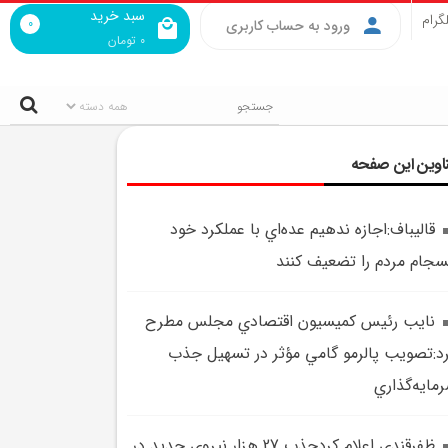
سبد خرید
گرام
0
ورود به حساب کاربری
0
تومان
اوین این صفحه
قاليباف:اجازه ندهيم عده‌اي با عملکرد خود
سجام مردم را تضعيف کنند
نايب ‌رئيس کميسيون اقتصادي مجلس مطرح
د:تصويب پالرمو گامي مؤثر در تسهيل جذب
مايه‌گذاري
ظفرقندي اعلام کردجذب 27 هزار نيروي جديد در