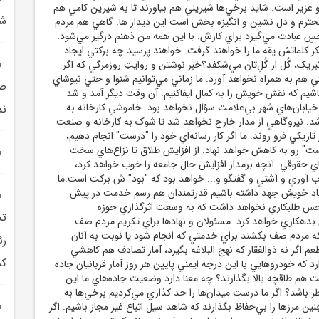
و عزيز است. شايد برخي‌ها شيريني هم بياورند تا به شيرين کامي هم
شه
محترم و دل نشين و انگيزه بخش است اين ديدار ها. گاهي هم مردم
سِ عبادت مي‌گيرد براي کارش. با اين همه من ذهنم درگير مي‌شود.
 کلماتش يقه ما را خواهند گرفت. خواهند پرسيد چه برکتي ايجاد
بريک، گُل از گُلِ‌تان مي‌شکفد؟خبر نوشتن و روايتِ روزمرگي که اگر
ي هم به همراه نخواهد آورد. ما زماني مي‌توانيم شنوا و حتي نيوشاي
صه
شيم که نقش خويش را به کمال ايفاکنيم. آن وقت ديگر آمد و شد
يابان‌هاي شهر بي‌علامت سؤال نخواهد بود. خاموشي کارخانه به
ند
د. نيروگاهي از مدار خارج نخواهد شد تا شوک به کارخانه و صنعت
ر تاريکي فرو روند. ما اگر کار رسانه‌اي خود را "درست" انجام دهيم،
ست" رو به کاهش خواهد نهاد. از افزايش طلاق تا نزاع‌هاي سخت
ي حقوقي. آنچه برمدار افزايش حال جامعه را خوب خواهد کرد،
اب آوري و آشتي و گفتگو و... خواهد بود که "بود" ش برکت است.ما
جهادِ خويش جهد داشته باشيم قدرتمندان هم رسم خدمت در پيش
س طلبکاري نخواهد داشت که به وسعت اثرگذاري حوزه
تش
هکاري خواهد کرد. مسئولان و نهاد‌ها براي تکريم مردم صف
ه مردم صف بکشند براي خدمتي که انجام شود يا نوبت به آنان
رئ
طعم اگر نه ذوالفقار که نهج البلاغه بگيرد، آمار تصادف هم کاهشي
کش
د که خودروهايي با اين درجه ايمني پايين هر روز آمار قربانيان جاده
يمت هم طاقچه بالا بگذارند؟ چه معنا دارد وضعيت جاده‌هاي ما اين
 باشد؟ اگر ما درست ميدان‌ها را حد کذاري مي‌کرديم برخي‌ها به
ين مرز‌ها را بي‌حفاظ بگذارند که شاهد سيل اتباع غير مجاز باشيم. اگر