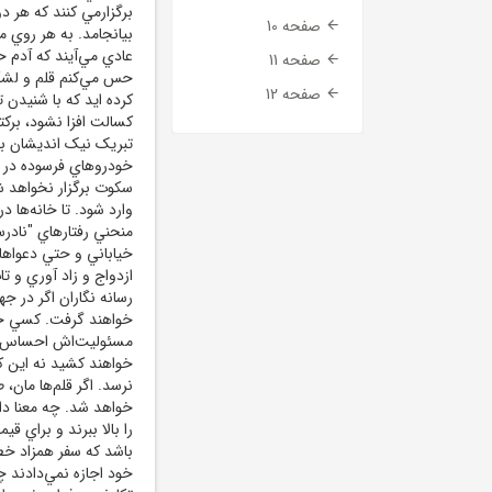
برگزارمي کنند که هر د
صفحه 10
بيانجامد. به هر روي 
عادي مي‌آيند که آدم ح
صفحه 11
حس مي‌کنم قلم و لشکر
صفحه 12
کرده ايد که با شنيدن ت
کسالت افزا نشود، برکت
تبريک نيک انديشان با
خودروهاي فرسوده در خ
سکوت برگزار نخواهد ش
وارد شود. تا خانه‌ها د
منحني رفتار‌هاي "نادر
خياباني و حتي دعواها
ازدواج و زاد آوري و ت
رسانه نگاران اگر در 
خواهند گرفت. کسي ح
مسئوليت‌اش احساس بد
خواهند کشيد نه اين ک
نرسد. اگر قلم‌ها مان، 
خواهد شد. چه معنا دار
را بالا ببرند و براي ق
باشد که سفر همزاد خطر
خود اجازه نمي‌دادند چن