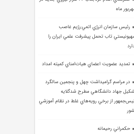
ريور ماه
رئيس سازمان انرژي اتمي:رژيم غاصب
يونيستي تاب تحمل پيشرفت علمي ايران را
ارد
تمديد عضويت اعضاي هيات‌امناي کميته امداد
در مراسم گراميداشت چهل و پنجمين سالگرد
کيل جهاد دانشگاهي مطرح شدگلايه
يس‌جمهور از برخي رويه‌هاي غلط در نظام آموزشي
ور
حکمراني رحيمانه