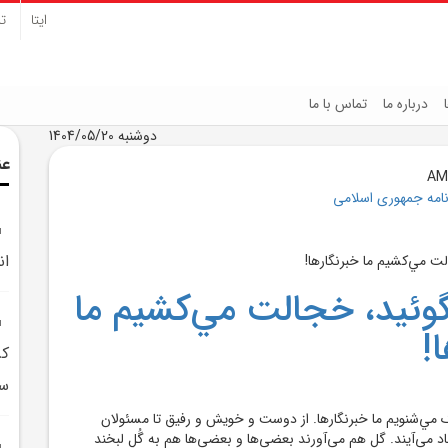
ایتا
تل
درباره ما
تماس با ما
دوشنبه 1404/05/20
عن
نامه جمهوری اسلامی
ان
وئيد، خجالت مي‌کشيم ما
!
کر
سر
يک مي‌شنويم ما خبرنگارها. از دوست و خويش و رفيق تا مسئولان
د مي‌آيند. گل هم مي‌آورند بعضي‌ها و بعضي‌ها هم به گُلِ لبخند