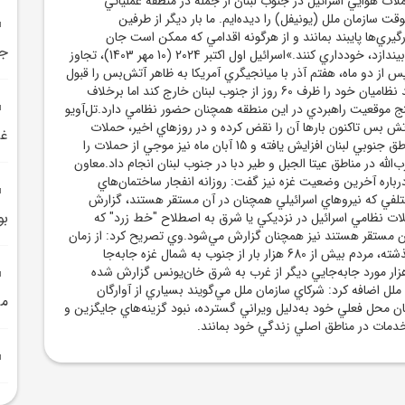
ملات هوايي اسرائيل در جنوب لبنان از جمله در منطقه عملياتي
 سازمان ملل (يونيفل) را ديده‌ايم. ما بار ديگر از طرفين
يري‌ها پايبند بمانند و از هرگونه اقدامي که ممکن است جان
جن
غيرنظاميان را به خطر بيندازد، خودداري کنند.»اسرائيل اول اکتبر 2024 (10 مهر 1403)، تجاوز
 پس از دو ماه، هفتم آذر با ميانجيگري آمريکا به ظاهر آتش‌بس را قبول
کرد که براساس آن بايد نظاميان خود را ظرف 60 روز از جنوب لبنان خارج کند اما برخلاف
پنج موقعيت راهبردي در اين منطقه همچنان حضور نظامي دارد.تل‌آويو
تش بس تاکنون بارها آن را نقض کرده و در روزهاي اخير، حملات
غز
هوايي و پهپادي به مناطق جنوبي لبنان افزايش يافته و 15 آبان ماه نيز موجي از حملات را
لله در مناطق عيتا الجبل و طير دبا در جنوب لبنان انجام داد.معاون
باره آخرين وضعيت غزه نيز گفت: روزانه انفجار ساختمان‌هاي
في که نيروهاي اسرائيلي همچنان در آن مستقر هستند، گزارش
بو
ات نظامي اسرائيل در نزديکي يا شرق به اصطلاح "خط زرد" که
آن مستقر هستند نيز همچنان گزارش مي‌شود.وي تصريح کرد: از زمان
آغاز آتش‌بس در ماه گذشته، مردم بيش از 680 هزار بار از جنوب به شمال غزه جابه‌جا
ه‌اند، و حدود 113 هزار مورد جابه‌جايي ديگر از غرب به شرق خان‌يونس گزارش شده
ل اضافه کرد: شرکاي سازمان ملل مي‌گويند بسياري از آوارگان
مي
ن محل فعلي خود به‌دليل ويراني گسترده، نبود گزينه‌هاي جايگزين و
خدمات در مناطق اصلي زندگي‌ خود بمانند.