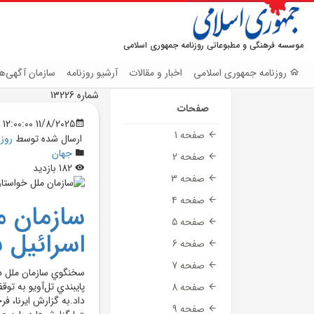
موسسه فرهنگی و مطبوعاتی روزنامه جمهوری اسلامی
روزنامه جمهوری اسلامی
اخبار و مقالات
آرشیو روزنامه
سازمان آگهی‌ها
شماره 13226
صفحات
11/8/2025 12:00:00 AM
صفحه 1
ارسال شده توسط
روز
جهان
صفحه 2
182 بازدید
صفحه 3
صفحه 4
سازمان م
صفحه 5
اسرائيل 
صفحه 6
صفحه 7
سخنگوي سازمان ملل در
پايبندي تل‌آويو به تو
صفحه 8
داد.به گزارش ايرنا، ف
صفحه 9