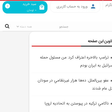
سبد خرید
گرام
0
ورود به حساب کاربری
0
تومان
اوین این صفحه
ترامپ بالاخره اعتراف کرد: من مسئول حمله
رائيل به ايران بودم
عفو بين‌الملل: ده‌ها هزار غيرنظامي در سودان
ل عام شدند
ناکامي ترکيه در پيوستن به اتحاديه اروپا