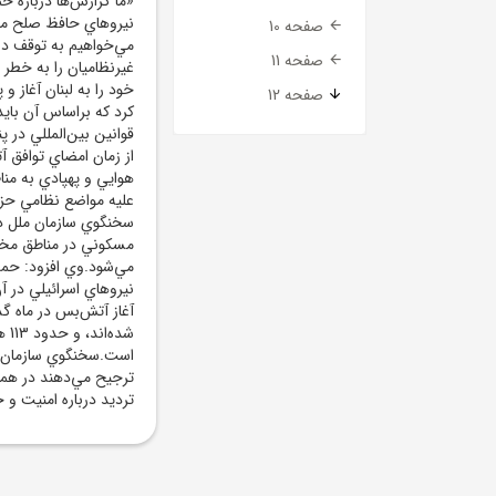
«ما گزارش‌ها درباره ح
نيروهاي حافظ صلح موقت
صفحه 10
مي‌خواهيم به توقف درگ
صفحه 11
خود را به لبنان آغاز و
صفحه 12
قوانين بين‌المللي در 
از زمان امضاي توافق آ
عليه مواضع نظامي حزب‌ا
سخنگوي سازمان ملل در
مسکوني در مناطق مختل
مي‌شود.وي افزود: حمل
نيروهاي اسرائيلي در 
شد
است.سخنگوي سازمان مل
ترجيح مي‌دهند در هما
ترديد درباره امنيت و 