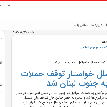
ایتا
تل
درباره ما
تماس با ما
شنبه 1404/08/17
عن
نامه جمهوری اسلامی
اس
لل خواستار توقف حملات
به جنوب لبنان شد
قت
 واکنش به حملات اسرائيل به جنوب لبنان و نقض آتش‌بس، خواستار
قف درگيري‌ها شد و درباره به خطر افتادن جان غيرنظاميان هشدار
رحان عزيز حق معاون سخنگوي سازمان ملل در جمع خبرنگاران افزود: