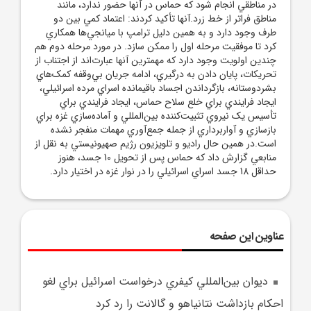
در مناطقي انجام شود که حماس در آنها حضور ندارد، مانند
مناطق فراتر از خط زرد.آنها تأکيد کردند: اعتماد کمي بين دو
طرف وجود دارد و به همين دليل ترامپ با ميانجي‌ها همکاري
کرد تا موفقيت مرحله اول را ممکن سازد. در مورد مرحله دوم هم
چندين اولويت وجود دارد که مهمترين آنها عبارت‌اند از اجتناب از
تحريکات، پايان دادن به درگيري، ادامه جريان بي‌وقفه کمک‌هاي
بشردوستانه، بازگرداندن اجساد باقيمانده اسراي مرده اسرائيلي،
ايجاد فرايندي براي خلع سلاح حماس، ايجاد فرايندي براي
تأسيس يک نيروي تثبيت‌کننده بين‌المللي و آماده‌سازي غزه براي
بازسازي و آواربرداري از جمله جمع‌آوري مهمات منفجر نشده
است.در همين حال راديو و تلويزيون رژيم صهيونيستي به نقل از
منابعي گزارش داد که حماس پس از تحويل 10 جسد، هنوز
حداقل 18 جسد اسراي اسرائيلي را در نوار غزه در اختيار دارد.
عناوین این صفحه
ديوان بين‌المللي کيفري درخواست اسرائيل براي لغو
احکام بازداشت نتانياهو و گالانت را رد کرد