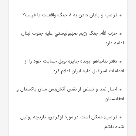
ترامپ و پايان دادن به 8 جنگ؛واقعيت يا فريب؟
حزب الله: جنگ رژيم صهيونيستي عليه جنوب لبنان
ادامه دارد
دفتر نتانياهو: برنده جايزه نوبل حمايت خود را از
اقدامات اسرائيل عليه ايران اعلام کرد
اخبار ضد و نقيض از نقض آتش‌بس ميان پاکستان و
افغانستان
ترامپ: ممکن است در مورد اوکراين، بازيچه پوتين
شده باشم