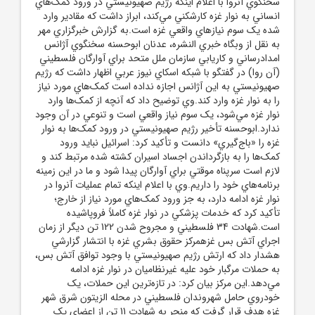
سخنگوي آنروا با اعلام اينکه رژيم صهيونيستي در ورود کمک‌هاي
انساني به نوار غزه کارشکني مي‌کند، ابراز داشت که مقادير وارد
شده يک سوم نيازهاي واقعي غزه است.به گزارش خبرگزاري مهر
به نقل از وبگاه خبري النشره، عدنان ابوحسنه سخنگوي آژانس
امدادرساني و کاريابي سازمان ملل متحد براي آوارگان فلسطيني
(آن روا) در گفتگو با شبکه اسکاي نيوز عربي اظهار داشت که رژيم
صهيونيستي به اين آژانس اجازه نداده است کمک‌هاي مورد نياز
را به نوار غزه وارد کند.وي توضيح داد که آنچه از کمک‌ها وارد
نوار غزه مي‌شود، يک سوم نياز واقعي است و تنوعي در آن وجود
ندارد.ابوحسنه تأخير رژيم صهيونيستي در ورود کمک‌ها به نوار
غزه را «باج‌گيري» دانست و تأکيد کرد: اسرائيل نبايد ورود
کمک‌ها را به بازگرداندن اجساد اسيران کشته شده مرتبط کند و
لازم است سرپناه موقتي براي آوارگان پيدا شود و ما در اين زمينه
برنامه‌هاي خود را داريم.وي با اعلام اينکه تمام عمليات آنروا در
نوار غزه ادامه دارد، به جز ورود کمک‌هاي مورد نياز از خارج؛
تأکيد کرد که خدمات پزشکي در نوار غزه کاملاً فروپاشيده
است.شهادت 34 فلسطيني و مجروح شدن 122 تن ديگر از زمان
اجراي آتش بس غزهمرکز حقوق بشري غزه با انتشار گزارشي
هشدار داد که ارتش رژيم صهيونيستي با وجود توافق آتش بس،
به حملات مرگبار خود عليه غيرنظاميان در نوار غزه ادامه
مي‌دهد.اين مرکز بيان کرد: در تازه‌ترين اين حملات، يک
خودروي حامل شهروندان فلسطيني در محله الزيتون شرق شهر
غزه هدف قرار گرفت که منجر به شهادت 11 تن از اعضاي يک