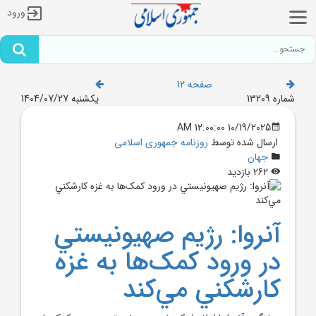
ورود
صفحه 12
شماره 13209
یکشنبه 1404/07/27
10/19/2025 12:00:00 AM
ارسال شده توسط
روزنامه جمهوری اسلامی
جهان
262 بازدید
آنروا: رژيم صهيونيستي
در ورود کمک‌ها به غزه
کارشکني مي‌کند