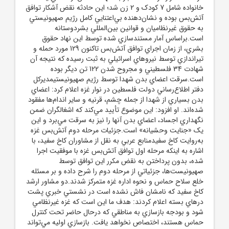
خانواده شامل 7 کودک و 2 زن شد؛ اين حادثه نقض آشکار توافق
آتش‌بس بوده و نشان‌دهنده بي‌اعتنايي کامل رژيم صهيونيستي
به حقوق غيرنظاميان و قوانين بين‌المللي بشردوستانه
است.براساس آمار مستندسازي شده توسط اين نهاد حقوق
بشري، از زمان اجراي توافق آتش‌بس تاکنون 129 مورد حمله و
تيراندازي توسط نيروهاي اسرائيلي به ثبت رسيده که نتيجه آن
شهادت 34 فلسطيني و مجروح شدن 122 تن ديگر بوده
است.سرقت اعضاي بدن شهدا توسط رژيم صهيونيستيمديرکل
دفتر اطلاع‌رساني دولت فلسطين در نوار غزه اعلام کرد: اعضاي
بدن بسياري از شهدا از جمله چشم، قرنيه و ساير اندام‌ها مفقود
شده‌اند. او افزود: اين موضوع تأييد مي‌کند که اشغالگران ضمن
نگهداري اجساد، اعضاي بدن آنها را نيز به سرقت مي‌برد و اين
يک «جنايت وحشيانه» است.جزئيات مرحله دوم آتش‌بس غزه
به‌روايت کاخ سفيدمنابع عربي به نقل از مشاوران کاخ سفيد، با
اشاره به اينکه مرحله اول توافق آتش‌بس غزه با موفقيت اجرا
شده، بدون پرداختن به نقض مکرر اين توافق توسط
صهيونيست‌ها، جزئياتي از مرحله دوم را شرح داده و بر مسئله
خلع سلاح حماس و نحوه اداره غزه متمرکز شدند.دو مشاور ارشد
کاخ سفيد که نامشان فاش نشده است در نشستي خبري پشت
درهاي بسته اعلام کردند: هدف ما اين است که غزه غيرنظامي
شود و بودجه بازسازي به مناطقي که درحال حاضر تحت کنترل
حماس هستند، اختصاص نخواهد يافت. بازسازي اوليه مي‌تواند