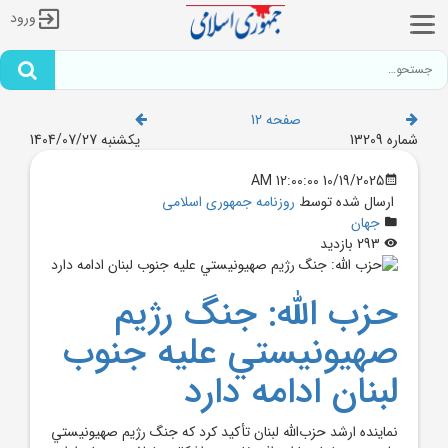
ورود
صفحه 12
شماره 13209
یکشنبه 1404/07/27
10/19/2025 12:00:00 AM
ارسال شده توسط
روزنامه جمهوری اسلامی
جهان
293 بازدید
حزب الله: جنگ رژيم
صهيونيستي عليه جنوب
لبنان ادامه دارد
نماينده ارشد حزب‌الله لبنان تأکيد کرد که جنگ رژيم صهيونيستي