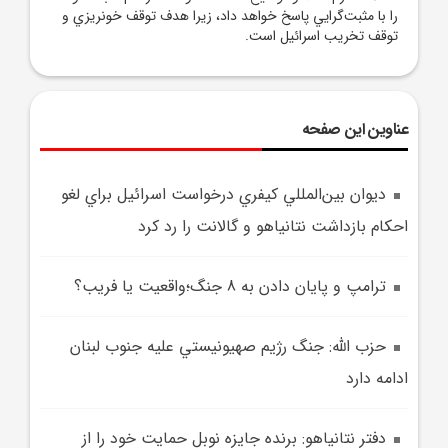
را با مثبت‌گرايي پاسخ خواهد داد، زيرا هدف توقف خونريزي و
توقف تخريب اسرائيل است.
عناوین این صفحه
ديوان بين‌المللي کيفري درخواست اسرائيل براي لغو
احکام بازداشت نتانياهو و گالانت را رد کرد
ترامپ و پايان دادن به 8 جنگ؛واقعيت يا فريب؟
حزب الله: جنگ رژيم صهيونيستي عليه جنوب لبنان
ادامه دارد
دفتر نتانياهو: برنده جايزه نوبل حمايت خود را از