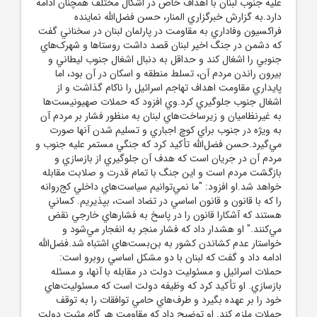
عليه جنوب لبنان با اهداف خاص در اشکال مختلف همچنان ادامه
دارد.به گزارش خبرگزاري المنار، حسن فضل‌الله نماينده
فراکسيون وفاداري به مقاومت در پارلمان لبنان در سخناني گفت
که دشمن در جنگ اخير لبنان قصد داشت روستاها و شهرک‌هاي
جنوبي را اشغال کند و حداقل به دنبال اشغال جنوب ليطاني و
بيرون راندن مردم آن، تسلط منطقه و اسکان در آن بود، اما
پايداري مقاومت اهداف تهاجم اسرائيل را ناکام گذاشت و از
اشغال جنوب جلوگيري کرد.وي افزود که حملات صهيونيست‌ها
به غيرنظاميان و زيرساخت‌هاي لبنان به منظور فشار بر مردم آن
به ويژه در جنوب براي کوچ اجباري و تسليم شدن آنها صورت
مي‌گيرد.حسن فضل‌الله تأکيد کرد که جنگي مستمر عليه جنوب و
مردم آن در جريان است که هدف آن جلوگيري از بازسازي و
بازگشت مردم است و اين جنگ با تمام قدرت و صلابت مقابله
خواهد شد.او افزود: "ما نمي‌توانيم سياست‌هاي داخلي کج‌روانه
را که با قانون و قانون اساسي در تضاد است، بپذيريم. کساني
هستند که آشکارا قانون را در پاسخ به فشارهاي خارجي نقض
مي‌کنند." او هشدار داد که فشار منجر به انفجار مي‌شود و
خواستار عدم کشاندن کشور به بن‌بست‌هاي اشتباه شد.فضل‌الله
ادامه داد و گفت که لبنان با دو مشکل اساسي روبرو است:
حملات اسرائيل و مسئوليت دولت در مقابله با آنها، و مسئله
بازسازي. او تأکيد کرد که وظيفه دولت است که مسئوليت‌هاي
خود را بر عهده بگيرد و طرف‌هاي حامي توافقات را به توقف
حملات ملزم کند. او توضيح داد که مقاومت هر گام مثبت دولت