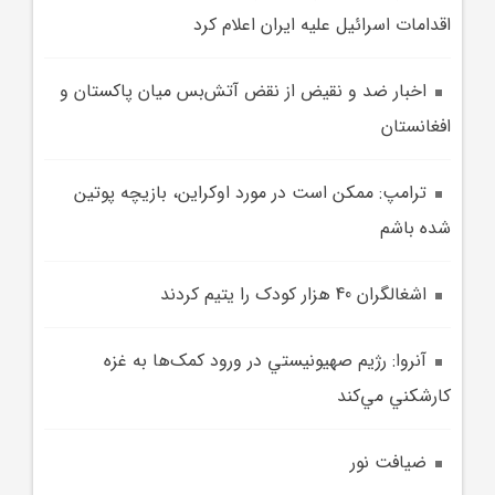
اقدامات اسرائيل عليه ايران اعلام کرد
اخبار ضد و نقيض از نقض آتش‌بس ميان پاکستان و
افغانستان
ترامپ: ممکن است در مورد اوکراين، بازيچه پوتين
شده باشم
اشغالگران 40 هزار کودک را يتيم کردند
آنروا: رژيم صهيونيستي در ورود کمک‌ها به غزه
کارشکني مي‌کند
ضيافت نور