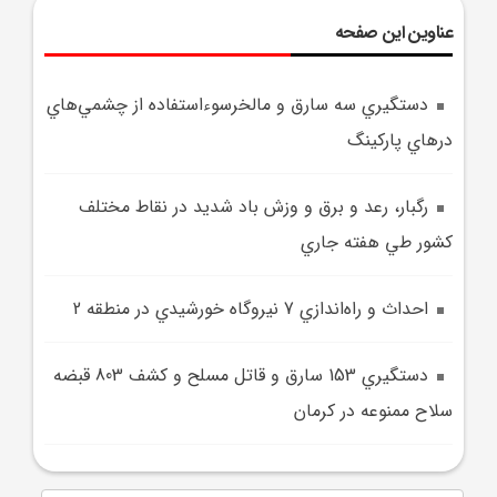
عناوین این صفحه
دستگيري سه سارق و مالخرسوء‌استفاده از چشمي‌هاي
درهاي پارکينگ
رگبار، رعد و برق و وزش باد شديد در نقاط مختلف
کشور طي هفته جاري
احداث و راه‌اندازي 7 نيروگاه خورشيدي در منطقه 2
دستگيري 153 سارق و قاتل مسلح و کشف 803 قبضه
سلاح ممنوعه در کرمان