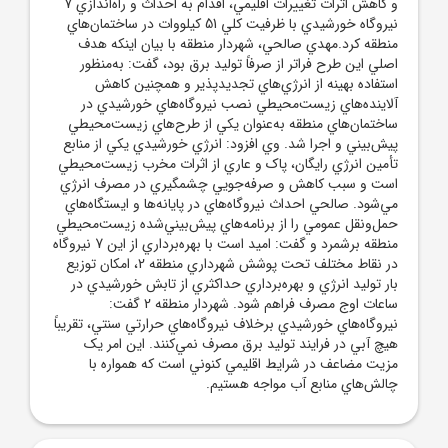
و کاهش اثرات تغييرات اقليمي، اقدام به احداث و راه‌اندازي 7
نيروگاه خورشيدي با ظرفيت کلي 51 کيلووات در ساختمان‌هاي
منطقه کرد.مهدي صالحي، شهردار منطقه با بيان اينکه هدف
اصلي اين طرح فراتر از صرفاً توليد برق بود، گفت: به‌منظور
استفاده بهينه از انرژي‌هاي تجديدپذير و همچنين کاهش
آلاينده‌هاي زيست‌محيطي نصب نيروگاه‌هاي خورشيدي در
ساختمان‌هاي منطقه به‌عنوان يکي از طرح‌هاي زيست‌محيطي
پيش‌بيني و اجرا شد. وي افزود: انرژي خورشيدي يکي از منابع
تأمين انرژي رايگان، پاک و عاري از اثرات مخرب زيست‌محيطي
است و سبب کاهش و صرفه‌جويي چشمگيري در مصرف انرژي
مي‌شود. صالحي احداث نيروگاه‌هاي در پايانه‌ها و ايستگاه‌هاي
حمل‌ونقل عمومي را از برنامه‌هاي پيش‌بيني‌شده زيست‌محيطي
منطقه برشمرد و گفت: اميد است با بهره‌برداري از اين 7 نيروگاه
در نقاط مختلف تحت پوشش شهرداري منطقه 2، امکان توزيع
بار توليد انرژي و بهره‌برداري حداکثري از تابش خورشيدي در
ساعات اوج مصرف فراهم شود. شهردار منطقه 2 گفت:
نيروگاه‌هاي خورشيدي برخلاف نيروگاه‌هاي حرارتي سنتي، تقريباً
هيچ آبي در فرايند توليد برق مصرف نمي‌کنند. اين امر يک
مزيت مضاعف در شرايط اقليمي کنوني است که همواره با
چالش‌هاي منابع آب مواجه هستيم.