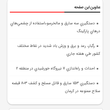
عناوین این صفحه
دستگيري سه سارق و مالخرسوء‌استفاده از چشمي‌هاي
درهاي پارکينگ
رگبار، رعد و برق و وزش باد شديد در نقاط مختلف
کشور طي هفته جاري
احداث و راه‌اندازي 7 نيروگاه خورشيدي در منطقه 2
دستگيري 153 سارق و قاتل مسلح و کشف 803 قبضه
سلاح ممنوعه در کرمان