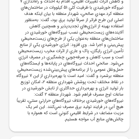
و کاهش اثرات تغييرات اقليمي، اقدام به احداث و راه‌اندازي 7
نيروگاه خورشيدي با ظرفيت کلي 51 کيلووات در ساختمان‌هاي
منطقه کرد.مهدي صالحي، شهردار منطقه با بيان اينکه هدف
اصلي اين طرح فراتر از صرفاً توليد برق بود، گفت: به‌منظور
استفاده بهينه از انرژي‌هاي تجديدپذير و همچنين کاهش
آلاينده‌هاي زيست‌محيطي نصب نيروگاه‌هاي خورشيدي در
ساختمان‌هاي منطقه به‌عنوان يکي از طرح‌هاي زيست‌محيطي
پيش‌بيني و اجرا شد. وي افزود: انرژي خورشيدي يکي از منابع
تأمين انرژي رايگان، پاک و عاري از اثرات مخرب زيست‌محيطي
است و سبب کاهش و صرفه‌جويي چشمگيري در مصرف انرژي
مي‌شود. صالحي احداث نيروگاه‌هاي در پايانه‌ها و ايستگاه‌هاي
حمل‌ونقل عمومي را از برنامه‌هاي پيش‌بيني‌شده زيست‌محيطي
منطقه برشمرد و گفت: اميد است با بهره‌برداري از اين 7 نيروگاه
در نقاط مختلف تحت پوشش شهرداري منطقه 2، امکان توزيع
بار توليد انرژي و بهره‌برداري حداکثري از تابش خورشيدي در
ساعات اوج مصرف فراهم شود. شهردار منطقه 2 گفت:
نيروگاه‌هاي خورشيدي برخلاف نيروگاه‌هاي حرارتي سنتي، تقريباً
هيچ آبي در فرايند توليد برق مصرف نمي‌کنند. اين امر يک
مزيت مضاعف در شرايط اقليمي کنوني است که همواره با
چالش‌هاي منابع آب مواجه هستيم.